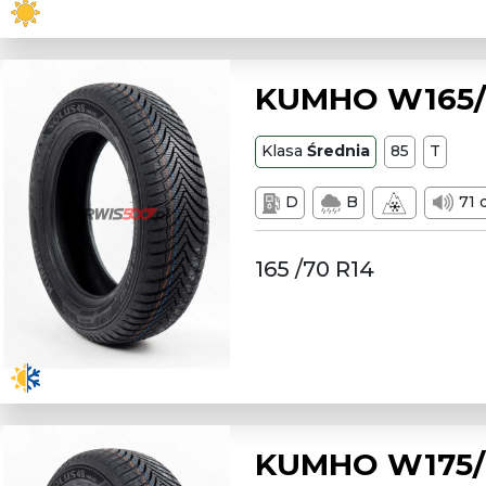
KUMHO W165/7
Klasa
Średnia
85
T
D
B
71 
165 /70 R14
KUMHO W175/7