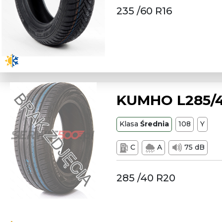
235 /60 R16
KUMHO L285/4
Klasa
Średnia
108
Y
C
A
75 dB
285 /40 R20