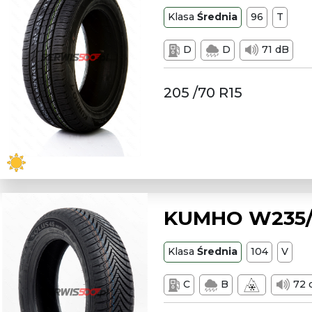
Klasa
Średnia
96
T
D
D
71 dB
205 /70 R15
KUMHO W235/6
Klasa
Średnia
104
V
C
B
72 