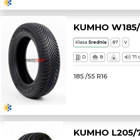
KUMHO W185/5
Klasa
Średnia
87
V
D
B
71 
185 /55 R16
KUMHO L205/7