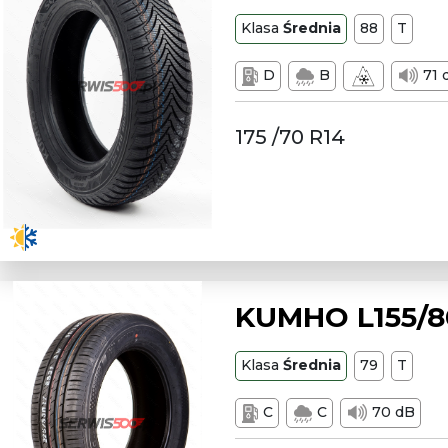
Klasa
Średnia
88
T
D
B
71 
175 /70 R14
KUMHO L155/80
Klasa
Średnia
79
T
C
C
70 dB