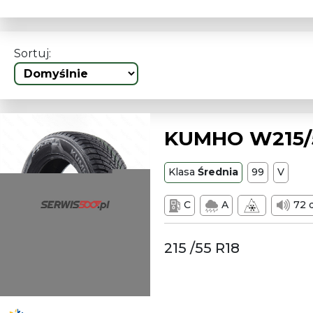
Sortuj:
KUMHO W215/5
Klasa
Średnia
99
V
C
A
72 
215 /55 R18