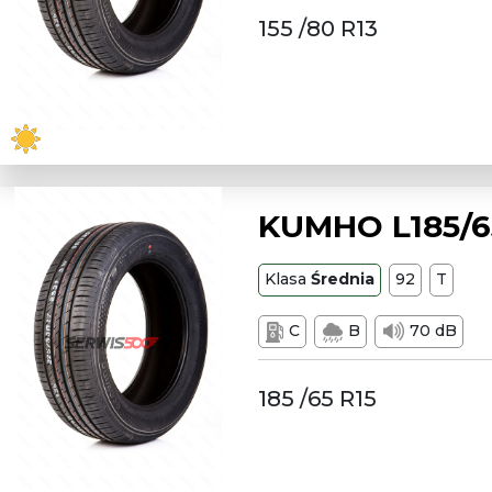
155 /80 R13
KUMHO L185/65
Klasa
Średnia
92
T
C
B
70 dB
185 /65 R15