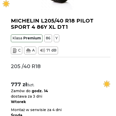
MICHELIN L205/40 R18 PILOT
SPORT 4 86Y XL DT1
Klasa
Premium
86
Y
C
A
71 dB
205 /40 R18
777 zł
/szt.
Zamów do
godz. 14
dostawa za 3 dni
Wtorek
Montaż w serwisie za 4 dni
Środa