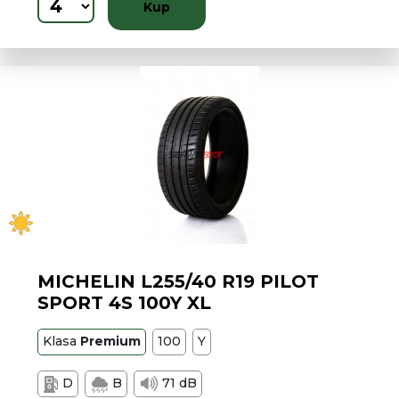
Kup
MICHELIN L255/40 R19 PILOT
SPORT 4S 100Y XL
Klasa
Premium
100
Y
D
B
71 dB