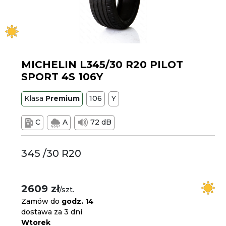
MICHELIN L345/30 R20 PILOT
SPORT 4S 106Y
Klasa
Premium
106
Y
C
A
72 dB
345 /30 R20
2609 zł
/szt.
Zamów do
godz. 14
dostawa za 3 dni
Wtorek