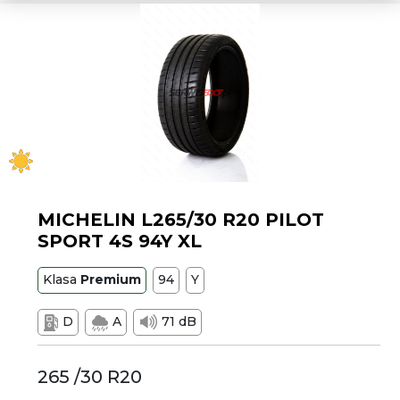
MICHELIN L265/30 R20 PILOT
SPORT 4S 94Y XL
Klasa
Premium
94
Y
D
A
71 dB
265 /30 R20