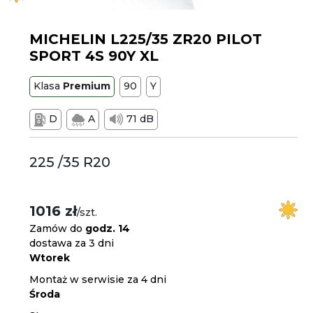
MICHELIN L225/35 ZR20 PILOT
SPORT 4S 90Y XL
Klasa
Premium
90
Y
D
A
71 dB
225 /35 R20
1016 zł
/szt.
Zamów do
godz. 14
dostawa za 3 dni
Wtorek
Montaż w serwisie za 4 dni
Środa