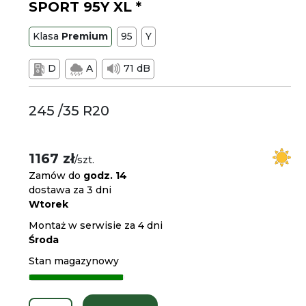
SPORT 95Y XL *
Klasa
Premium
95
Y
D
A
71 dB
245 /35 R20
1167 zł
/szt.
Zamów do
godz. 14
dostawa za 3 dni
Wtorek
Montaż w serwisie za 4 dni
Środa
Stan magazynowy