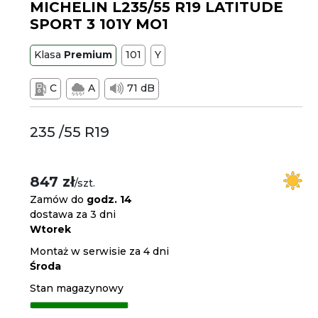
MICHELIN L235/55 R19 LATITUDE
SPORT 3 101Y MO1
Klasa
Premium
101
Y
C
A
71 dB
235 /55 R19
847 zł
/szt.
Zamów do
godz. 14
dostawa za 3 dni
Wtorek
Montaż w serwisie za 4 dni
Środa
Stan magazynowy