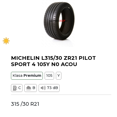
MICHELIN L315/30 ZR21 PILOT
SPORT 4 105Y N0 ACOU
Klasa
Premium
105
Y
C
B
73 dB
315 /30 R21