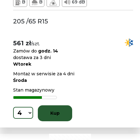
B
B
69 dB
205 /65 R15
561 zł
/szt.
Zamów do
godz. 14
dostawa za 3 dni
Wtorek
Montaż w serwisie za 4 dni
Środa
Stan magazynowy
Kup