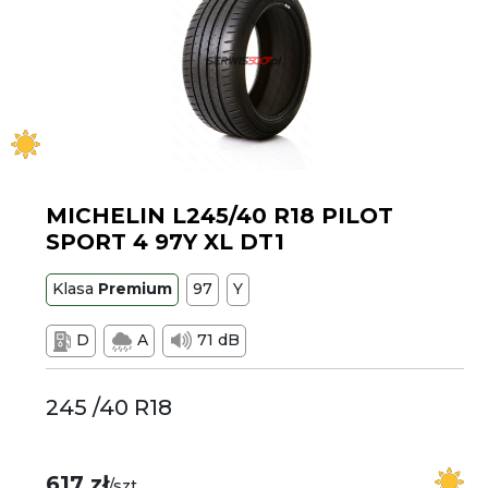
MICHELIN L245/40 R18 PILOT
SPORT 4 97Y XL DT1
Klasa
Premium
97
Y
D
A
71 dB
245 /40 R18
617 zł
/szt.