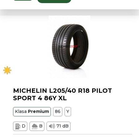
MICHELIN L205/40 R18 PILOT
SPORT 4 86Y XL
Klasa
Premium
86
Y
D
B
71 dB