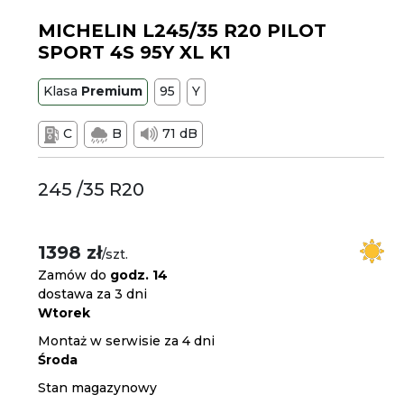
MICHELIN L245/35 R20 PILOT
SPORT 4S 95Y XL K1
Klasa
Premium
95
Y
C
B
71 dB
245 /35 R20
1398 zł
/szt.
Zamów do
godz. 14
dostawa za 3 dni
Wtorek
Montaż w serwisie za 4 dni
Środa
Stan magazynowy