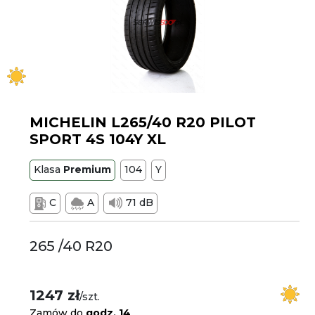
MICHELIN L265/40 R20 PILOT
SPORT 4S 104Y XL
Klasa
Premium
104
Y
C
A
71 dB
265 /40 R20
1247 zł
/szt.
Zamów do
godz. 14