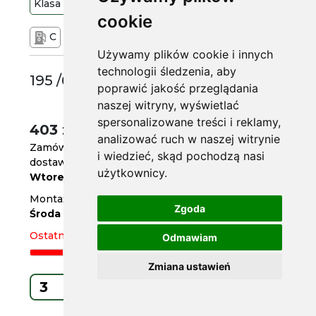
Klasa
Premium
91
V
cookie
C
A
68 DB
Używamy plików cookie i innych
technologii śledzenia, aby
195 /65 R15
poprawić jakość przeglądania
naszej witryny, wyświetlać
spersonalizowane treści i reklamy,
403 zł
/szt.
analizować ruch w naszej witrynie
Zamów do
godz. 14
i wiedzieć, skąd pochodzą nasi
dostawa za 3 dni
użytkownicy.
Wtorek
Montaż w serwisie za 4 dni
Zgoda
Środa
Ostatnie 3 sztuki
Odmawiam
Zmiana ustawień
Kup