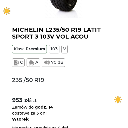
MICHELIN L235/50 R19 LATIT
SPORT 3 103V VOL ACOU
Klasa
Premium
103
V
C
A
70 dB
235 /50 R19
953 zł
/szt.
Zamów do
godz. 14
dostawa za 3 dni
Wtorek