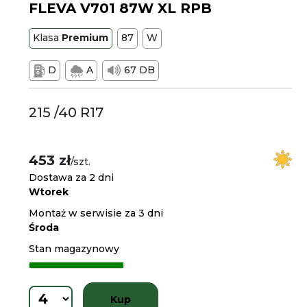
FLEVA V701 87W XL RPB
Klasa
Premium
87
W
D
A
67 DB
215 /40 R17
453 zł
/szt.
Dostawa za 2 dni
Wtorek
Montaż w serwisie za 3 dni
Środa
Stan magazynowy
Kup