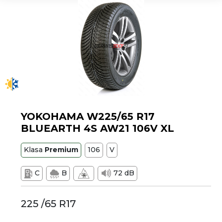
YOKOHAMA W225/65 R17
BLUEARTH 4S AW21 106V XL
Klasa
Premium
106
V
C
B
72 dB
225 /65 R17