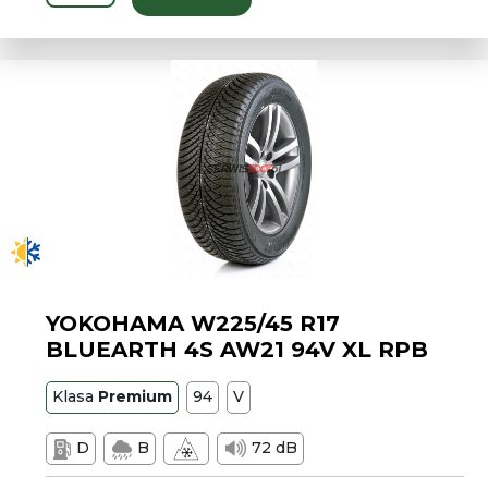
YOKOHAMA W225/45 R17
BLUEARTH 4S AW21 94V XL RPB
Klasa
Premium
94
V
D
B
72 dB