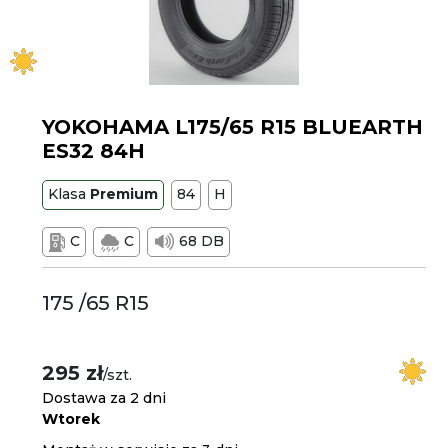
YOKOHAMA L175/65 R15 BLUEARTH
ES32 84H
Klasa
Premium
84
H
C
C
68 DB
175 /65 R15
295 zł
/szt.
Dostawa za 2 dni
Wtorek