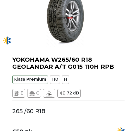
YOKOHAMA W265/60 R18
GEOLANDAR A/T G015 110H RPB
Klasa
Premium
110
H
E
C
72 dB
265 /60 R18