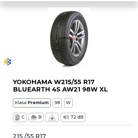
YOKOHAMA W215/55 R17
BLUEARTH 4S AW21 98W XL
Klasa
Premium
98
W
C
B
72 dB
215 /55 R17