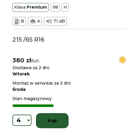
Klasa
Premium
98
H
B
A
71 dB
215 /65 R16
380 zł
/szt.
Dostawa za 2 dni
Wtorek
Montaż w serwisie za 3 dni
Środa
Stan magazynowy
Kup