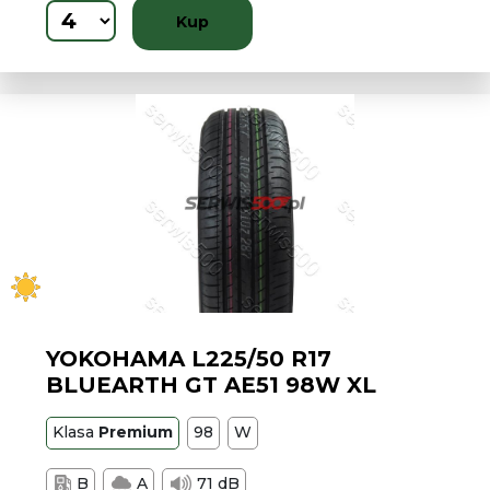
Kup
YOKOHAMA L225/50 R17
BLUEARTH GT AE51 98W XL
Klasa
Premium
98
W
B
A
71 dB