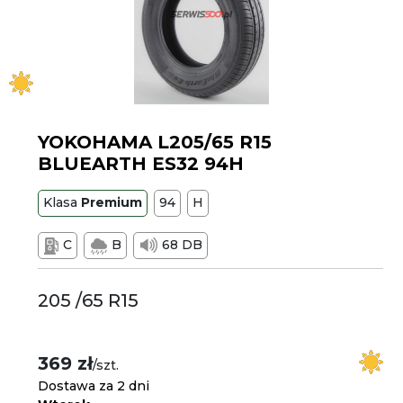
YOKOHAMA L205/65 R15
BLUEARTH ES32 94H
Klasa
Premium
94
H
C
B
68 DB
205 /65 R15
369 zł
/szt.
Dostawa za 2 dni