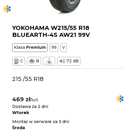
YOKOHAMA W215/55 R18
BLUEARTH-4S AW21 99V
Klasa
Premium
99
V
C
B
72 dB
215 /55 R18
469 zł
/szt.
Dostawa za 2 dni
Wtorek
Montaż w serwisie za 3 dni
Środa