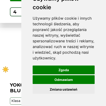
cookie
Kup
Używamy plików cookie i innych
technologii śledzenia, aby
poprawić jakość przeglądania
naszej witryny, wyświetlać
spersonalizowane treści i reklamy,
analizować ruch w naszej witrynie
i wiedzieć, skąd pochodzą nasi
użytkownicy.
Zgoda
Odmawiam
YOKOHAMA L205/55 R17
Zmiana ustawień
BLUEARTH GT AE51 95V XL
Klasa
Premium
95
V