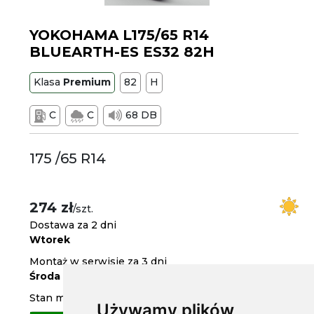
YOKOHAMA L175/65 R14
BLUEARTH-ES ES32 82H
Klasa
Premium
82
H
C
C
68 DB
175 /65 R14
274 zł
/szt.
Dostawa za 2 dni
Wtorek
Montaż w serwisie za 3 dni
Środa
Stan magazynowy
Używamy plików