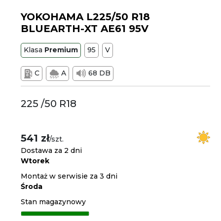
YOKOHAMA L225/50 R18
BLUEARTH-XT AE61 95V
Klasa
Premium
95
V
C
A
68 DB
225 /50 R18
541 zł
/szt.
Dostawa za 2 dni
Wtorek
Montaż w serwisie za 3 dni
Środa
Stan magazynowy