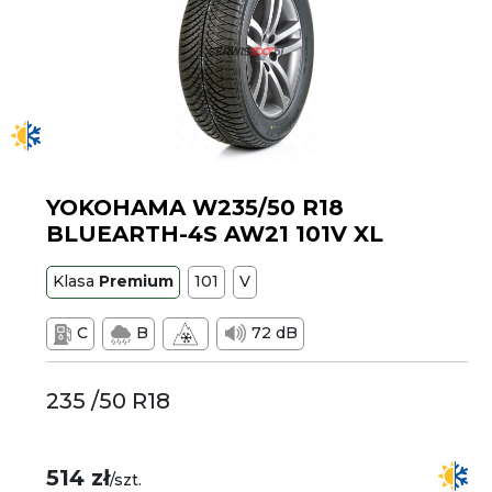
YOKOHAMA W235/50 R18
BLUEARTH-4S AW21 101V XL
Klasa
Premium
101
V
C
B
72 dB
235 /50 R18
514 zł
/szt.