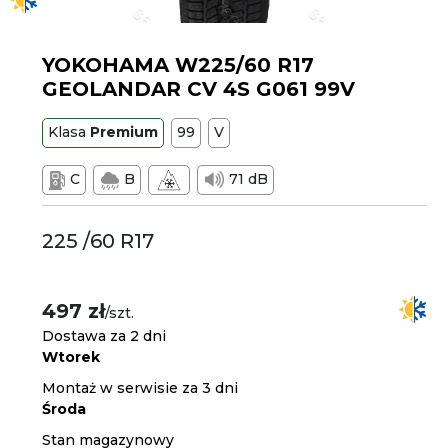
YOKOHAMA W225/60 R17
GEOLANDAR CV 4S G061 99V
Klasa
Premium
99
V
C
B
71 dB
225 /60 R17
497 zł
/szt.
Dostawa za 2 dni
Wtorek
Montaż w serwisie za 3 dni
Środa
Stan magazynowy