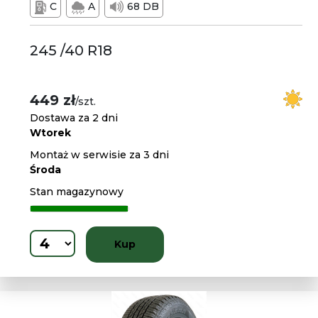
C
A
68 DB
245 /40 R18
449 zł
/szt.
Dostawa za 2 dni
Wtorek
Montaż w serwisie za 3 dni
Środa
Stan magazynowy
Kup