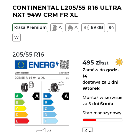
CONTINENTAL L205/55 R16 ULTRA
NXT 94W CRM FR XL
Klasa
Premium
A
A
69 dB
94
W
205/55 R16
495 zł
/szt.
Zamów do
godz.
14
dostawa za 2 dni
Wtorek
Montaż w serwisie
za 3 dni
Środa
Stan magazynowy