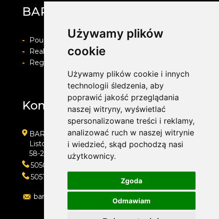
BARWACZ GROUP
Używamy plików
-
Pouczenie o prawie do odstapienia od umowy
cookie
-
Realizacja zamówienia i formy płatności
-
Regulamin i Polityka prywatności
Używamy plików cookie i innych
technologii śledzenia, aby
poprawić jakość przeglądania
Kontakt
naszej witryny, wyświetlać
spersonalizowane treści i reklamy,
analizować ruch w naszej witrynie
BARWACZ GROUP
Listopada 7
i wiedzieć, skąd pochodzą nasi
58-200 Dzierżoniów
użytkownicy.
505016318
505143159
Zgoda
barwacz.group@gmail.com
Odmawiam