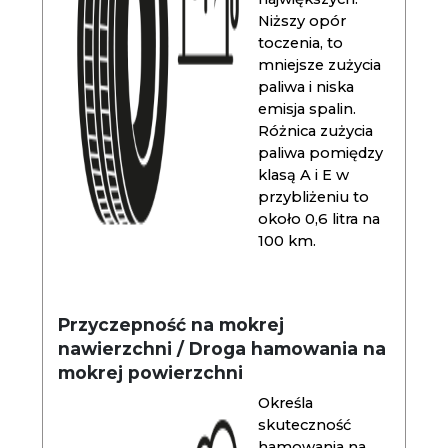
Niższy opór
toczenia, to
mniejsze zużycia
paliwa i niska
emisja spalin.
Różnica zużycia
paliwa pomiędzy
klasą A i E w
przybliżeniu to
około 0,6 litra na
100 km.
Przyczepność na mokrej
nawierzchni / Droga hamowania na
mokrej powierzchni
Określa
skuteczność
hamowania na