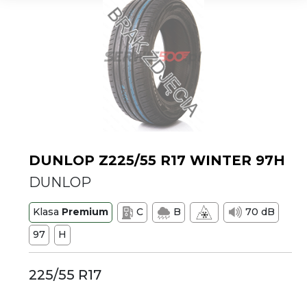
DUNLOP Z225/55 R17 WINTER 97H
DUNLOP
Klasa
Premium
C
B
70 dB
97
H
225/55 R17