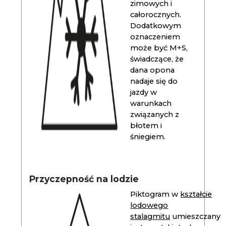
zimowych i
całorocznych.
Dodatkowym
oznaczeniem
może być M+S,
świadczące, że
dana opona
nadaje się do
jazdy w
warunkach
związanych z
błotem i
śniegiem.
Przyczepność na lodzie
Piktogram w
kształcie
lodowego
stalagmitu
umieszczany