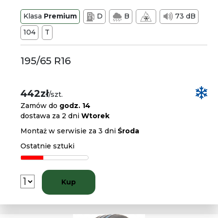
Klasa
Premium
D
B
73 dB
104
T
195/65 R16
442zł
/szt.
Zamów do
godz. 14
dostawa za 2 dni
Wtorek
Montaż w serwisie za 3 dni
Środa
Ostatnie sztuki
Kup