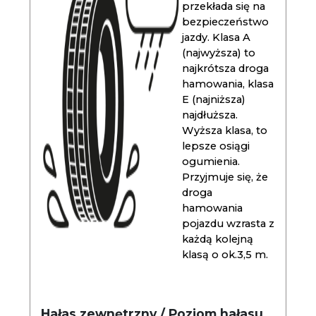
przekłada się na
bezpieczeństwo
jazdy. Klasa A
(najwyższa) to
najkrótsza droga
hamowania, klasa
E (najniższa)
najdłuższa.
Wyższa klasa, to
lepsze osiągi
ogumienia.
Przyjmuje się, że
droga
hamowania
pojazdu wzrasta z
każdą kolejną
klasą o ok.3,5 m.
Hałas zewnętrzny / Poziom hałasu