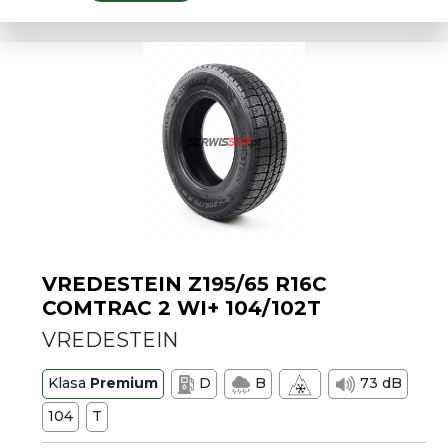
VREDESTEIN Z195/65 R16C
COMTRAC 2 WI+ 104/102T
VREDESTEIN
Klasa
Premium
D
B
73 dB
104
T