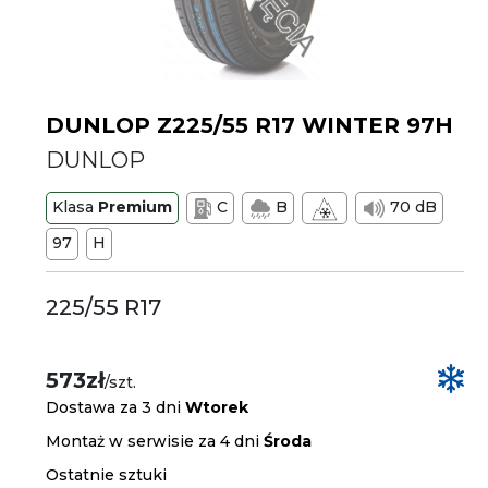
DUNLOP Z225/55 R17 WINTER 97H
DUNLOP
Klasa
Premium
C
B
70 dB
97
H
225/55 R17
573zł
/szt.
Dostawa za 3 dni
Wtorek
Montaż w serwisie za 4 dni
Środa
Ostatnie sztuki