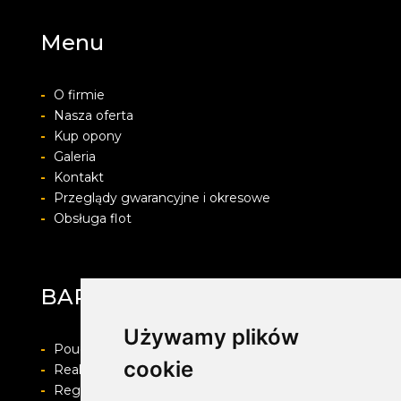
Menu
-
O firmie
-
Nasza oferta
-
Kup opony
-
Galeria
-
Kontakt
-
Przeglądy gwarancyjne i okresowe
-
Obsługa flot
BARWACZ GROUP
Używamy plików
-
Pouczenie o prawie do odstapienia od umowy
cookie
-
Realizacja zamówienia i formy płatności
-
Regulamin i Polityka prywatności