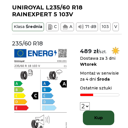
UNIROYAL L235/60 R18
RAINEXPERT 5 103V
Klasa
Średnia
C
A
71 dB
103
V
235/60 R18
489 zł
/szt.
Dostawa za 3 dni
Wtorek
Montaż w serwisie
za 4 dni
Środa
Ostatnie sztuki
Kup