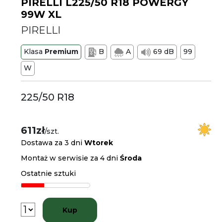
PIRELLI L225/50 R18 POWERGY
99W XL
PIRELLI
Klasa
Premium
B
A
69 dB
99
W
225/50 R18
611zł
/szt.
Dostawa za 3 dni
Wtorek
Montaż w serwisie za 4 dni
Środa
Ostatnie sztuki
Kup