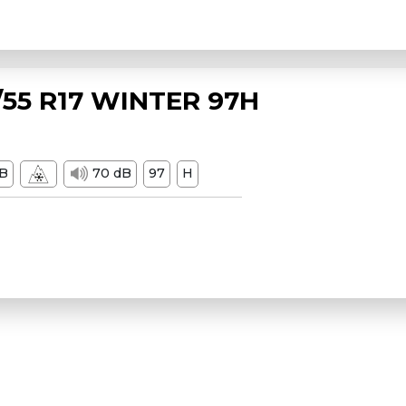
55 R17 WINTER 97H
B
70 dB
97
H