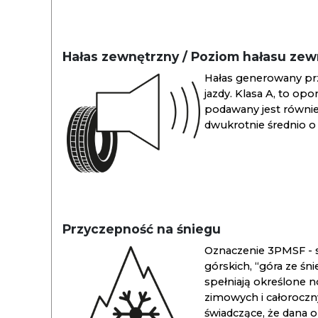
Hałas zewnętrzny / Poziom hałasu ze
Hałas generowany pr
jazdy. Klasa A, to opo
podawany jest również
dwukrotnie średnio o 
Przyczepność na śniegu
Oznaczenie 3PMSF - s
górskich, “góra ze śn
spełniają określone n
zimowych i całoroc
świadczące, że dana 