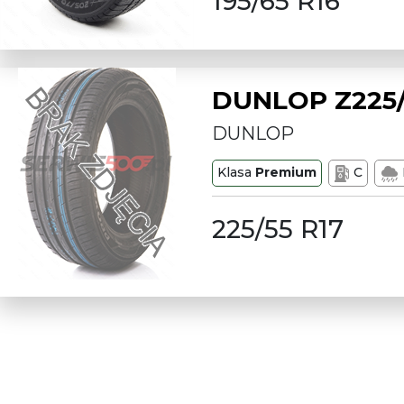
195/65 R16
DUNLOP Z225/
DUNLOP
Klasa
Premium
C
225/55 R17