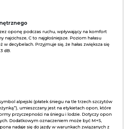
wnętrznego
zez oponę podczas ruchu, wpływający na komfort
ny najcichsze, C to najgłośniejsze. Poziom hałasu
 w decybelach. Przyjmuje się, że hałas zwiększa się
3 dB.
ymbol alpejski (płatek śniegu na tle trzech szczytów
ieżynką”), umieszczany jest na etykietach opon, które
ormy przyczepności na śniegu i lodzie. Dotyczy opon
znych. Dodatkowym oznaczeniem może być M+S,
opona nadaje się do jazdy w warunkach związanych z