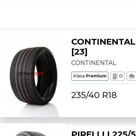
CONTINENTAL 
[23]
CONTINENTAL
Klasa
Premium
D
235/40 R18
PIRELLI L225