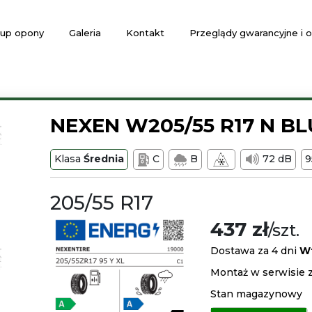
up opony
Galeria
Kontakt
Przeglądy gwarancyjne i
NEXEN W205/55 R17 N BL
Klasa
Średnia
C
B
72 dB
205/55 R17
437 zł
/szt.
Dostawa za 4 dni
W
Montaż w serwisie z
Stan magazynowy