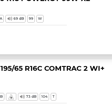
A
69 dB
99
W
195/65 R16C COMTRAC 2 WI+
B
73 dB
104
T