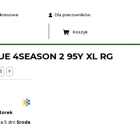
 okresowe
Dla pracowników
Koszyk
UE 4SEASON 2 95Y XL RG
95
Y
torek
a 5 dni
Środa