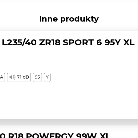
Inne produkty
L235/40 ZR18 SPORT 6 95Y XL
A
71 dB
95
Y
/50 R18 POWERGY 99W XL