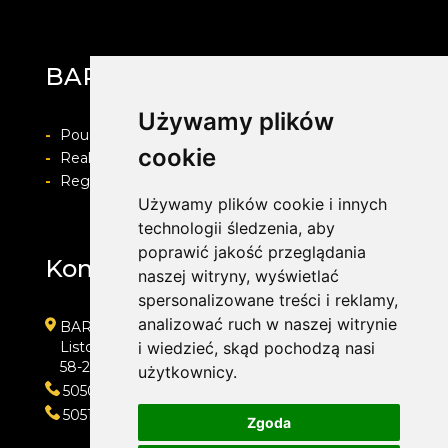
BARWACZ GROUP
Używamy plików
-
Pouczenie o prawie do odstapienia od umowy
cookie
-
Realizacja zamówienia i formy płatności
-
Regulamin i Polityka prywatności
Używamy plików cookie i innych
technologii śledzenia, aby
poprawić jakość przeglądania
Kontakt
naszej witryny, wyświetlać
spersonalizowane treści i reklamy,
analizować ruch w naszej witrynie
BARWACZ GROUP
Listopada 7
i wiedzieć, skąd pochodzą nasi
58-200 Dzierżoniów
użytkownicy.
505016318
505143159
Zgoda