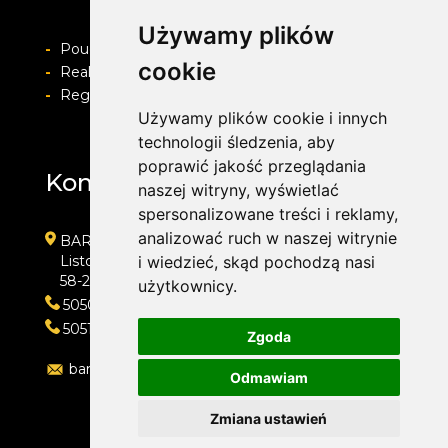
Używamy plików
-
Pouczenie o prawie do odstapienia od umowy
cookie
-
Realizacja zamówienia i formy płatności
-
Regulamin i Polityka prywatności
Używamy plików cookie i innych
technologii śledzenia, aby
poprawić jakość przeglądania
Kontakt
naszej witryny, wyświetlać
spersonalizowane treści i reklamy,
analizować ruch w naszej witrynie
BARWACZ GROUP
Listopada 7
i wiedzieć, skąd pochodzą nasi
58-200 Dzierżoniów
użytkownicy.
505016318
505143159
Zgoda
barwacz.group@gmail.com
Odmawiam
Zmiana ustawień