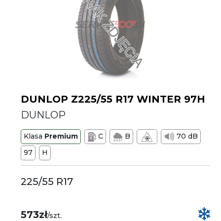
DUNLOP Z225/55 R17 WINTER 97H
DUNLOP
Klasa
Premium
C
B
70 dB
97
H
225/55 R17
573zł
/szt.