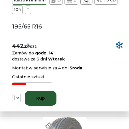
Klasa
Premium
D
B
73 dB
104
T
195/65 R16
442zł
/szt.
Zamów do
godz. 14
dostawa za 3 dni
Wtorek
Montaż w serwisie za 4 dni
Środa
Ostatnie sztuki
Kup