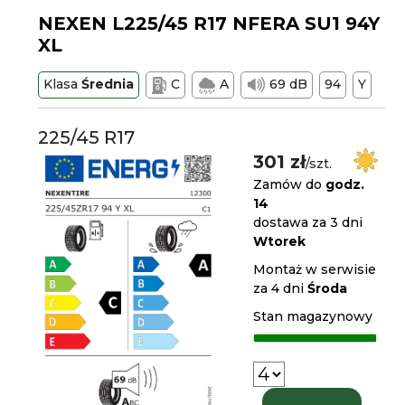
NEXEN L225/45 R17 NFERA SU1 94Y
XL
Klasa
Średnia
C
A
69 dB
94
Y
225/45 R17
301 zł
/szt.
Zamów do
godz.
14
dostawa za 3 dni
Wtorek
Montaż w serwisie
za 4 dni
Środa
Stan magazynowy