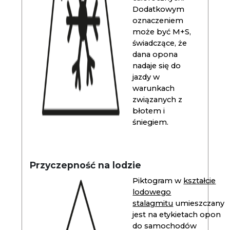
Dodatkowym
oznaczeniem
może być M+S,
świadczące, że
dana opona
nadaje się do
jazdy w
warunkach
związanych z
błotem i
śniegiem.
Przyczepność na lodzie
Piktogram w
kształcie
lodowego
stalagmitu
umieszczany
jest na etykietach opon
do samochodów