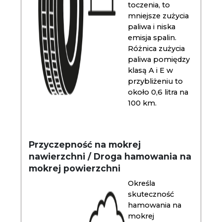
toczenia, to
mniejsze zużycia
paliwa i niska
emisja spalin.
Różnica zużycia
paliwa pomiędzy
klasą A i E w
przybliżeniu to
około 0,6 litra na
100 km.
Przyczepność na mokrej
nawierzchni / Droga hamowania na
mokrej powierzchni
Określa
skuteczność
hamowania na
mokrej