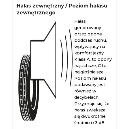
Hałas zewnętrzny / Poziom hałasu
zewnętrznego
Hałas
generowany
przez oponę
podczas ruchu,
wpływający na
komfort jazdy.
Klasa A, to opony
najcichsze, C to
najgłośniejsze.
Poziom hałasu
podawany jest
również w
decybelach.
Przyjmuje się, że
hałas zwiększa
się dwukrotnie
średnio o 3 dB.