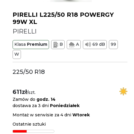
PIRELLI L225/50 R18 POWERGY
99W XL
PIRELLI
Klasa
Premium
B
A
69 dB
99
W
225/50 R18
611zł
/szt.
Zamów do
godz. 14
dostawa za 3 dni
Poniedziałek
Montaż w serwisie za 4 dni
Wtorek
Ostatnie sztuki