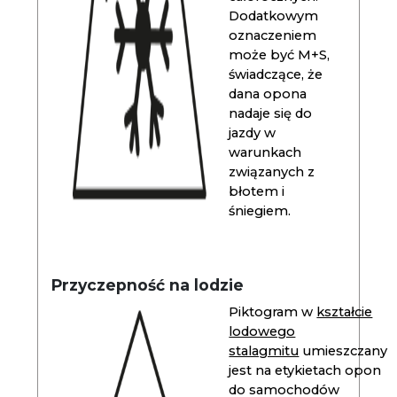
Dodatkowym
oznaczeniem
może być M+S,
świadczące, że
dana opona
nadaje się do
jazdy w
warunkach
związanych z
błotem i
śniegiem.
Przyczepność na lodzie
Piktogram w
kształcie
lodowego
stalagmitu
umieszczany
jest na etykietach opon
do samochodów