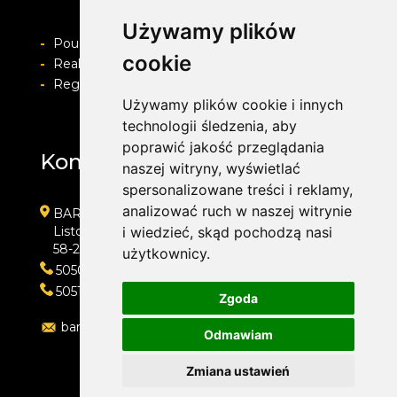
Używamy plików
-
Pouczenie o prawie do odstapienia od umowy
cookie
-
Realizacja zamówienia i formy płatności
-
Regulamin i Polityka prywatności
Używamy plików cookie i innych
technologii śledzenia, aby
poprawić jakość przeglądania
Kontakt
naszej witryny, wyświetlać
spersonalizowane treści i reklamy,
analizować ruch w naszej witrynie
BARWACZ GROUP
Listopada 7
i wiedzieć, skąd pochodzą nasi
58-200 Dzierżoniów
użytkownicy.
505016318
505143159
Zgoda
barwacz.group@gmail.com
Odmawiam
Zmiana ustawień