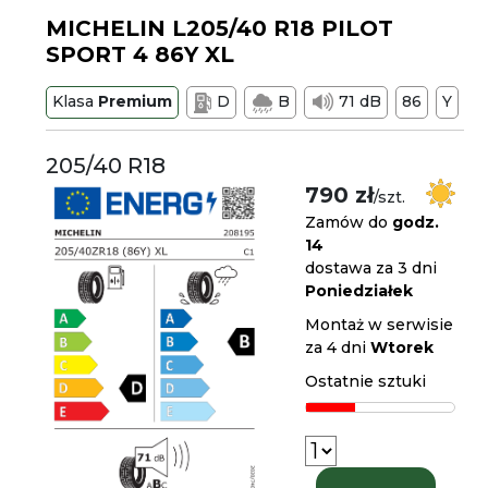
MICHELIN L205/40 R18 PILOT
SPORT 4 86Y XL
Klasa
Premium
D
B
71 dB
86
Y
205/40 R18
790 zł
/szt.
Zamów do
godz.
14
dostawa za 3 dni
Poniedziałek
Montaż w serwisie
za 4 dni
Wtorek
Ostatnie sztuki