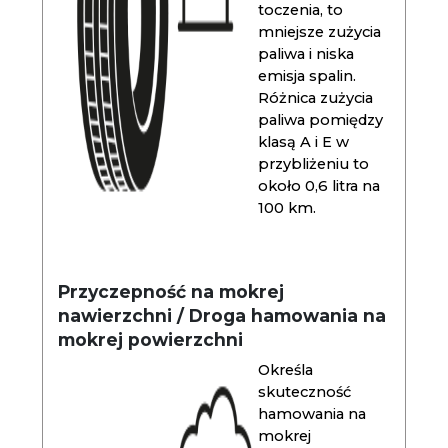
toczenia, to
mniejsze zużycia
paliwa i niska
emisja spalin.
Różnica zużycia
paliwa pomiędzy
klasą A i E w
przybliżeniu to
około 0,6 litra na
100 km.
Przyczepność na mokrej
nawierzchni / Droga hamowania na
mokrej powierzchni
Określa
skuteczność
hamowania na
mokrej