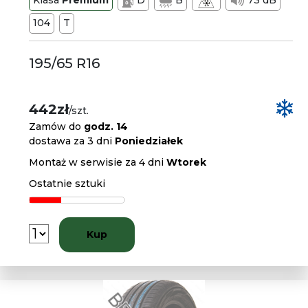
Klasa
Premium
D
B
73 dB
104
T
195/65 R16
442zł
/szt.
Zamów do
godz. 14
dostawa za 3 dni
Poniedziałek
Montaż w serwisie za 4 dni
Wtorek
Ostatnie sztuki
Kup