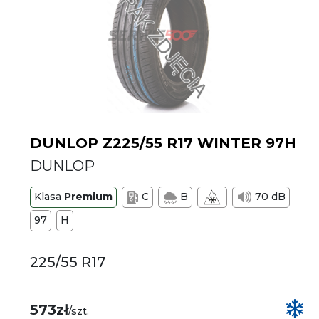
DUNLOP Z225/55 R17 WINTER 97H
DUNLOP
Klasa
Premium
C
B
70 dB
97
H
225/55 R17
573zł
/szt.