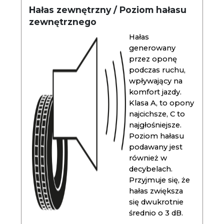
Hałas zewnętrzny / Poziom hałasu
zewnętrznego
Hałas
generowany
przez oponę
podczas ruchu,
wpływający na
komfort jazdy.
Klasa A, to opony
najcichsze, C to
najgłośniejsze.
Poziom hałasu
podawany jest
również w
decybelach.
Przyjmuje się, że
hałas zwiększa
się dwukrotnie
średnio o 3 dB.