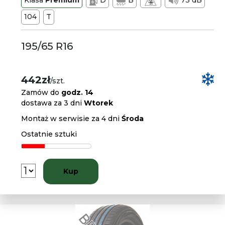
Klasa
Premium
D
B
73 dB
104
T
195/65 R16
442zł
/szt.
Zamów do
godz. 14
dostawa za 3 dni
Wtorek
Montaż w serwisie za 4 dni
Środa
Ostatnie sztuki
Kup