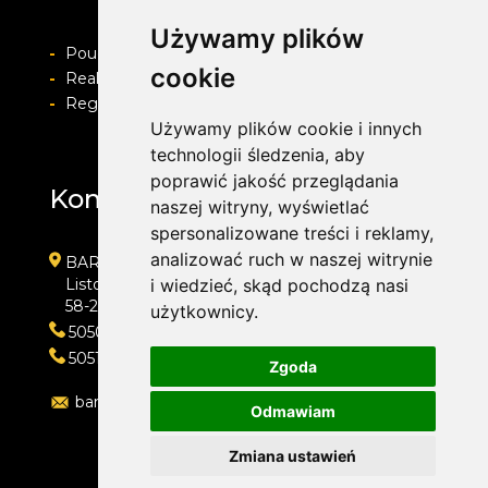
Używamy plików
-
Pouczenie o prawie do odstapienia od umowy
cookie
-
Realizacja zamówienia i formy płatności
-
Regulamin i Polityka prywatności
Używamy plików cookie i innych
technologii śledzenia, aby
poprawić jakość przeglądania
Kontakt
naszej witryny, wyświetlać
spersonalizowane treści i reklamy,
analizować ruch w naszej witrynie
BARWACZ GROUP
Listopada 7
i wiedzieć, skąd pochodzą nasi
58-200 Dzierżoniów
użytkownicy.
505016318
505143159
Zgoda
barwacz.group@gmail.com
Odmawiam
Zmiana ustawień