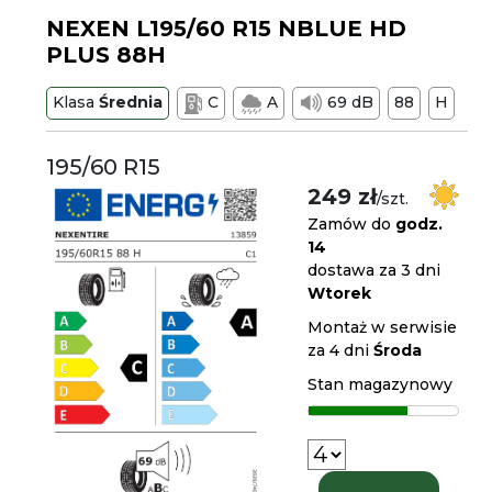
NEXEN L195/60 R15 NBLUE HD
PLUS 88H
Klasa
Średnia
C
A
69 dB
88
H
195/60 R15
249 zł
/szt.
Zamów do
godz.
14
dostawa za 3 dni
Wtorek
Montaż w serwisie
za 4 dni
Środa
Stan magazynowy