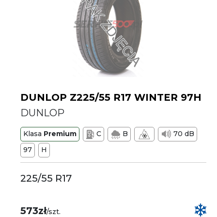
DUNLOP Z225/55 R17 WINTER 97H
DUNLOP
Klasa
Premium
C
B
70 dB
97
H
225/55 R17
573zł
/szt.