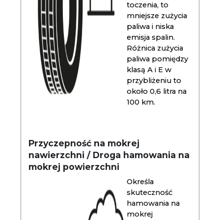
toczenia, to
mniejsze zużycia
paliwa i niska
emisja spalin.
Różnica zużycia
paliwa pomiędzy
klasą A i E w
przybliżeniu to
około 0,6 litra na
100 km.
Przyczepność na mokrej
nawierzchni / Droga hamowania na
mokrej powierzchni
Określa
skuteczność
hamowania na
mokrej