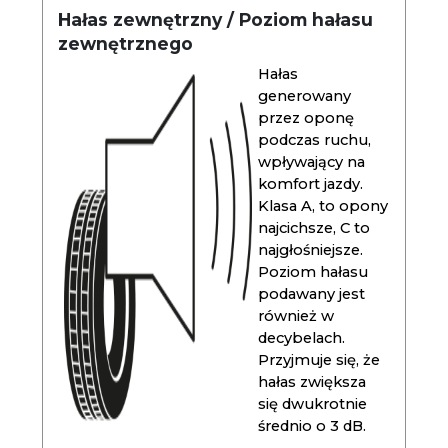
Hałas zewnętrzny / Poziom hałasu
zewnętrznego
Hałas
generowany
przez oponę
podczas ruchu,
wpływający na
komfort jazdy.
Klasa A, to opony
najcichsze, C to
najgłośniejsze.
Poziom hałasu
podawany jest
również w
decybelach.
Przyjmuje się, że
hałas zwiększa
się dwukrotnie
średnio o 3 dB.