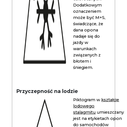
Dodatkowym
oznaczeniem
może być M+S,
świadczące, że
dana opona
nadaje się do
jazdy w
warunkach
związanych z
błotem i
śniegiem.
Przyczepność na lodzie
Piktogram w
kształcie
lodowego
stalagmitu
umieszczany
jest na etykietach opon
do samochodów