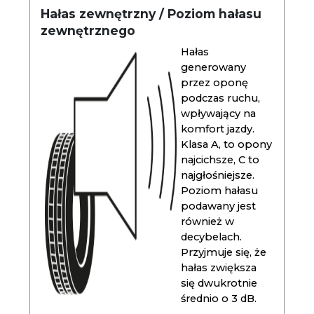
Hałas zewnętrzny / Poziom hałasu
zewnętrznego
Hałas
generowany
przez oponę
podczas ruchu,
wpływający na
komfort jazdy.
Klasa A, to opony
najcichsze, C to
najgłośniejsze.
Poziom hałasu
podawany jest
również w
decybelach.
Przyjmuje się, że
hałas zwiększa
się dwukrotnie
średnio o 3 dB.