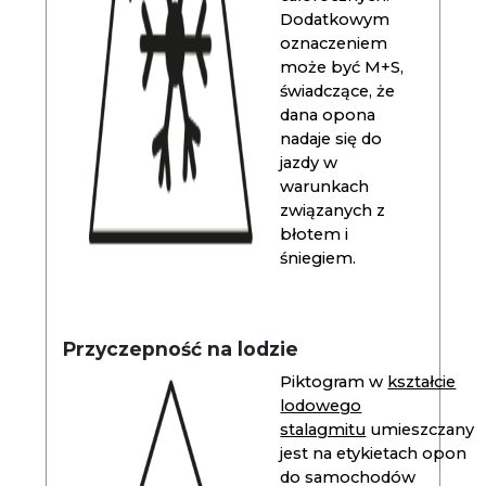
Dodatkowym
oznaczeniem
może być M+S,
świadczące, że
dana opona
nadaje się do
jazdy w
warunkach
związanych z
błotem i
śniegiem.
Przyczepność na lodzie
Piktogram w
kształcie
lodowego
stalagmitu
umieszczany
jest na etykietach opon
do samochodów