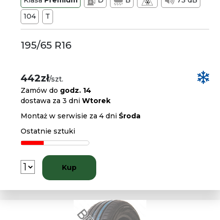
Klasa
Premium
D
B
73 dB
104
T
195/65 R16
442zł
/szt.
Zamów do
godz. 14
dostawa za 3 dni
Wtorek
Montaż w serwisie za 4 dni
Środa
Ostatnie sztuki
Kup