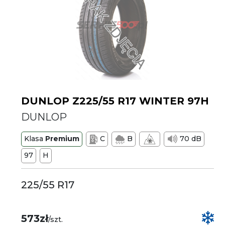
DUNLOP Z225/55 R17 WINTER 97H
DUNLOP
Klasa
Premium
C
B
70 dB
97
H
225/55 R17
573zł
/szt.