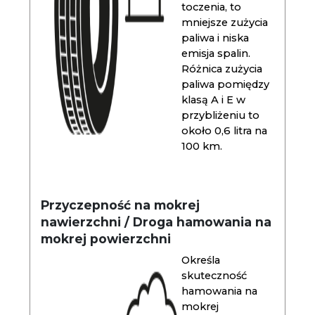
toczenia, to
mniejsze zużycia
paliwa i niska
emisja spalin.
Różnica zużycia
paliwa pomiędzy
klasą A i E w
przybliżeniu to
około 0,6 litra na
100 km.
Przyczepność na mokrej
nawierzchni / Droga hamowania na
mokrej powierzchni
Określa
skuteczność
hamowania na
mokrej