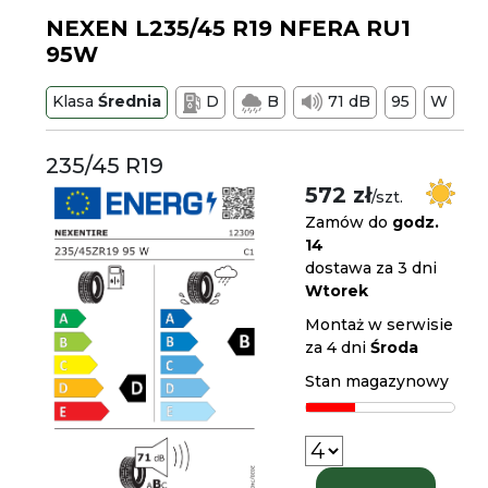
NEXEN L235/45 R19 NFERA RU1
95W
Klasa
Średnia
D
B
71 dB
95
W
235/45 R19
572 zł
/szt.
Zamów do
godz.
14
dostawa za 3 dni
Wtorek
Montaż w serwisie
za 4 dni
Środa
Stan magazynowy