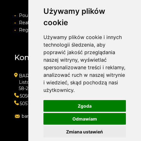
Używamy plików
-
Pouczenie o prawie do odstapienia od umowy
cookie
-
Realizacja zamówienia i formy płatności
-
Regulamin i Polityka prywatności
Używamy plików cookie i innych
technologii śledzenia, aby
poprawić jakość przeglądania
Kontakt
naszej witryny, wyświetlać
spersonalizowane treści i reklamy,
analizować ruch w naszej witrynie
BARWACZ GROUP
Listopada 7
i wiedzieć, skąd pochodzą nasi
58-200 Dzierżoniów
użytkownicy.
505016318
505143159
Zgoda
barwacz.group@gmail.com
Odmawiam
Zmiana ustawień