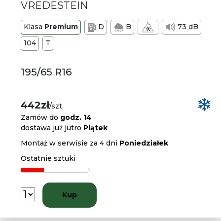
VREDESTEIN
Klasa
Premium
D
B
73 dB
104
T
195/65 R16
442zł
/szt.
Zamów do
godz. 14
dostawa już jutro
Piątek
Montaż w serwisie za 4 dni
Poniedziałek
Ostatnie sztuki
Kup