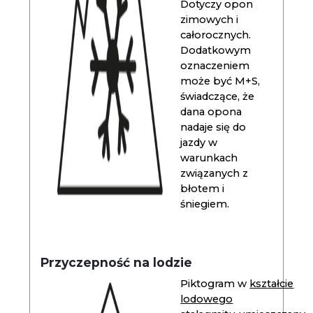
Dotyczy opon
zimowych i
całorocznych.
Dodatkowym
oznaczeniem
może być M+S,
świadczące, że
dana opona
nadaje się do
jazdy w
warunkach
związanych z
błotem i
śniegiem.
Przyczepność na lodzie
Piktogram w
kształcie
lodowego