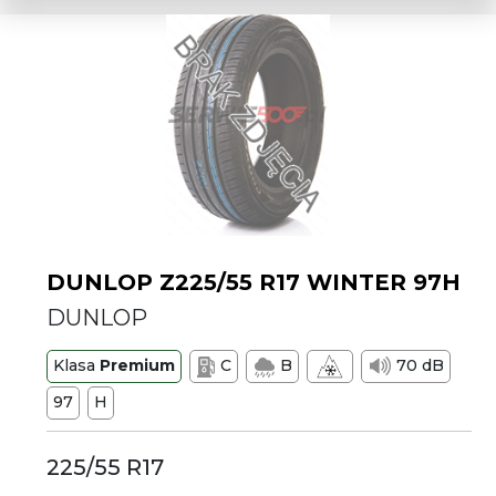
DUNLOP Z225/55 R17 WINTER 97H
DUNLOP
Klasa
Premium
C
B
70 dB
97
H
225/55 R17