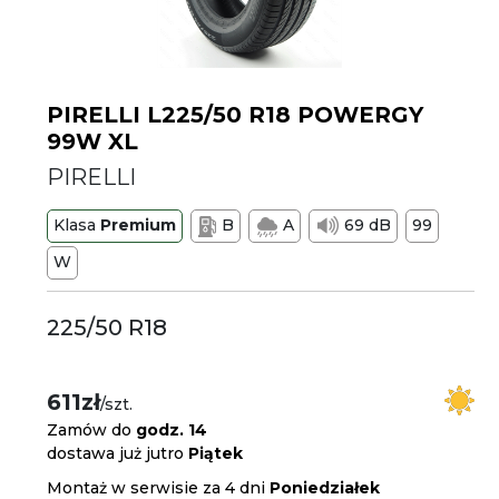
PIRELLI L225/50 R18 POWERGY
99W XL
PIRELLI
Klasa
Premium
B
A
69 dB
99
W
225/50 R18
611zł
/szt.
Zamów do
godz. 14
dostawa już jutro
Piątek
Montaż w serwisie za 4 dni
Poniedziałek