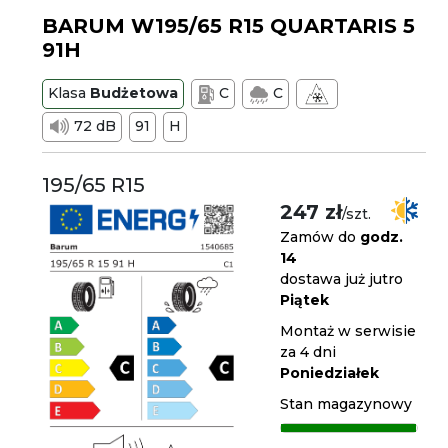
BARUM W195/65 R15 QUARTARIS 5
91H
Klasa
Budżetowa
C
C
72 dB
91
H
195/65 R15
247 zł
/szt.
Zamów do
godz.
14
dostawa już jutro
Piątek
Montaż w serwisie
za 4 dni
Poniedziałek
Stan magazynowy