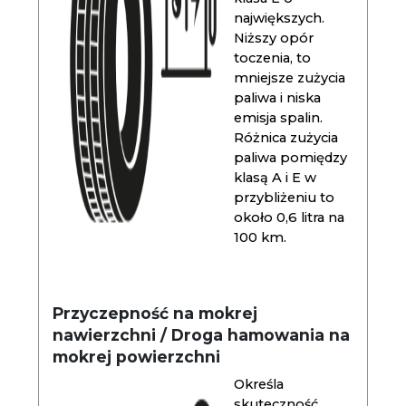
największych.
Niższy opór
toczenia, to
mniejsze zużycia
paliwa i niska
emisja spalin.
Różnica zużycia
paliwa pomiędzy
klasą A i E w
przybliżeniu to
około 0,6 litra na
100 km.
Przyczepność na mokrej
nawierzchni / Droga hamowania na
mokrej powierzchni
Określa
skuteczność