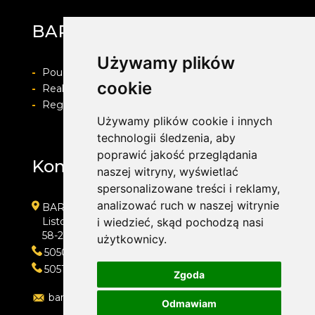
BARWACZ GROUP
Używamy plików
-
Pouczenie o prawie do odstapienia od umowy
cookie
-
Realizacja zamówienia i formy płatności
-
Regulamin i Polityka prywatności
Używamy plików cookie i innych
technologii śledzenia, aby
poprawić jakość przeglądania
Kontakt
naszej witryny, wyświetlać
spersonalizowane treści i reklamy,
analizować ruch w naszej witrynie
BARWACZ GROUP
Listopada 7
i wiedzieć, skąd pochodzą nasi
58-200 Dzierżoniów
użytkownicy.
505016318
505143159
Zgoda
barwacz.group@gmail.com
Odmawiam