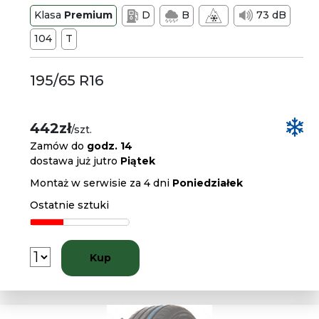
Klasa
Premium
D
B
73 dB
104
T
195/65 R16
442zł
/szt.
Zamów do
godz. 14
dostawa już jutro
Piątek
Montaż w serwisie za 4 dni
Poniedziałek
Ostatnie sztuki
Kup