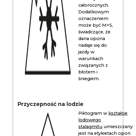
całorocznych.
Dodatkowym
oznaczeniem
może być M+S,
świadczące, że
dana opona
nadaje się do
jazdy w
warunkach
związanych z
błotem i
śniegiem.
Przyczepność na lodzie
Piktogram w
kształcie
lodowego
stalagmitu
umieszczany
jest na etykietach opon