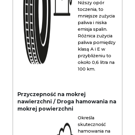
Niższy opór
toczenia, to
mniejsze zużycia
paliwa i niska
emisja spalin.
Różnica zużycia
paliwa pomiędzy
klasą A i E w
przybliżeniu to
około 0,6 litra na
100 km.
Przyczepność na mokrej
nawierzchni / Droga hamowania na
mokrej powierzchni
Określa
skuteczność
hamowania na