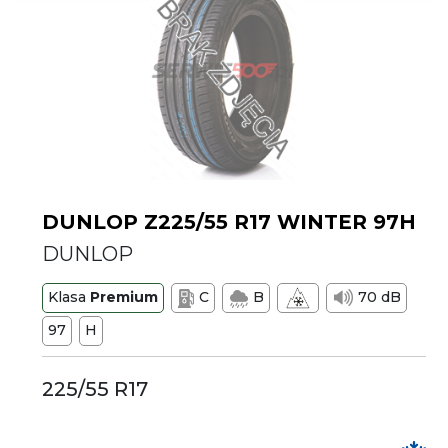
DUNLOP Z225/55 R17 WINTER 97H
DUNLOP
Klasa
Premium
C
B
70 dB
97
H
225/55 R17