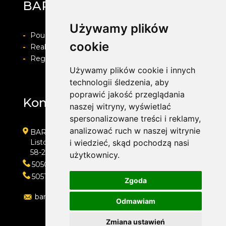
BARWACZ GROUP
Używamy plików
-
Pouczenie o prawie do odstapienia od umowy
cookie
-
Realizacja zamówienia i formy płatności
-
Regulamin i Polityka prywatności
Używamy plików cookie i innych
technologii śledzenia, aby
poprawić jakość przeglądania
Kontakt
naszej witryny, wyświetlać
spersonalizowane treści i reklamy,
analizować ruch w naszej witrynie
BARWACZ GROUP
Listopada 7
i wiedzieć, skąd pochodzą nasi
58-200 Dzierżoniów
użytkownicy.
505016318
505143159
Zgoda
barwacz.group@gmail.com
Odmawiam
Zmiana ustawień