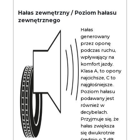
Hałas zewnętrzny / Poziom hałasu
zewnętrznego
Hałas
generowany
przez oponę
podczas ruchu,
wpływający na
komfort jazdy.
Klasa A, to opony
najcichsze, C to
najgłośniejsze.
Poziom hałasu
podawany jest
również w
decybelach.
Przyjmuje się, że
hałas zwiększa
się dwukrotnie
średnio o 3 dB.