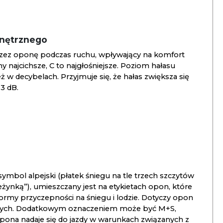
wnętrznego
zez oponę podczas ruchu, wpływający na komfort
ny najcichsze, C to najgłośniejsze. Poziom hałasu
 w decybelach. Przyjmuje się, że hałas zwiększa się
3 dB.
ymbol alpejski (płatek śniegu na tle trzech szczytów
ieżynką”), umieszczany jest na etykietach opon, które
ormy przyczepności na śniegu i lodzie. Dotyczy opon
znych. Dodatkowym oznaczeniem może być M+S,
opona nadaje się do jazdy w warunkach związanych z