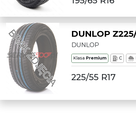
195/65 R16
DUNLOP Z225/
DUNLOP
Klasa
Premium
C
225/55 R17