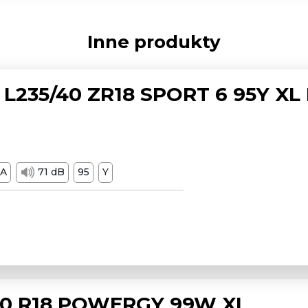
Inne produkty
L235/40 ZR18 SPORT 6 95Y XL
A
71 dB
95
Y
/50 R18 POWERGY 99W XL