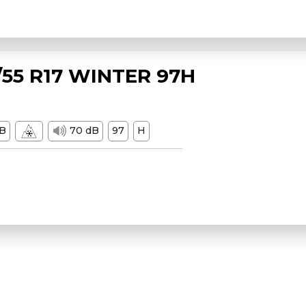
55 R17 WINTER 97H
B
70 dB
97
H