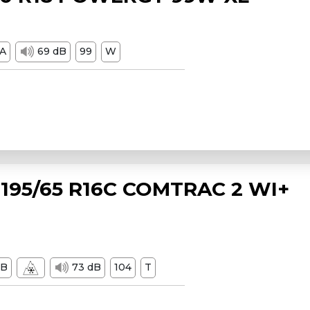
A
69 dB
99
W
195/65 R16C COMTRAC 2 WI+
B
73 dB
104
T