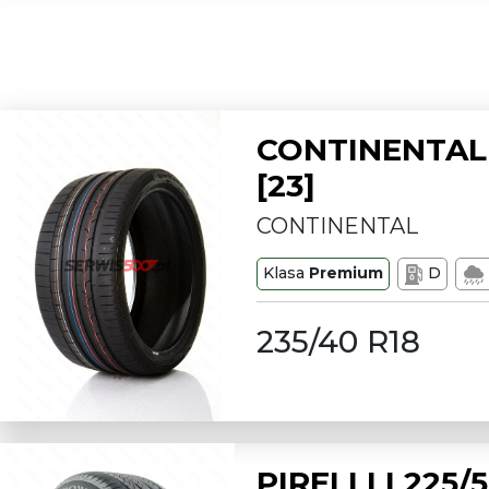
CONTINENTAL 
[23]
CONTINENTAL
Klasa
Premium
D
235/40 R18
PIRELLI L225