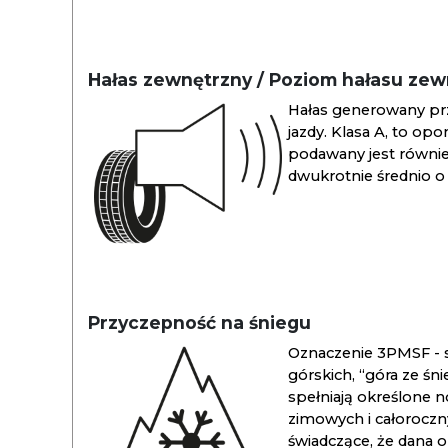
Hałas zewnętrzny / Poziom hałasu ze
Hałas generowany pr
jazdy. Klasa A, to opo
podawany jest również
dwukrotnie średnio o 
Przyczepność na śniegu
Oznaczenie 3PMSF - s
górskich, “góra ze śn
spełniają określone n
zimowych i całoroc
świadczące, że dana 