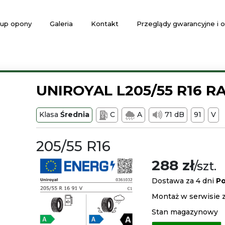
up opony
Galeria
Kontakt
Przeglądy gwarancyjne i
UNIROYAL L205/55 R16 R
Klasa
Średnia
C
A
71 dB
91
V
205/55 R16
288 zł
/szt.
Dostawa za 4 dni
Po
Montaż w serwisie z
Stan magazynowy