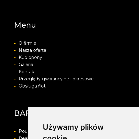
Menu
-
O firmie
-
Nasza oferta
-
Kup opony
-
Galeria
-
Kontakt
-
Przeglądy gwarancyjne i okresowe
-
Obsługa flot
BARWACZ GROUP
Używamy plików
-
Pouczenie o prawie do odstapienia od umowy
cookie
-
Realizacja zamówienia i formy płatności