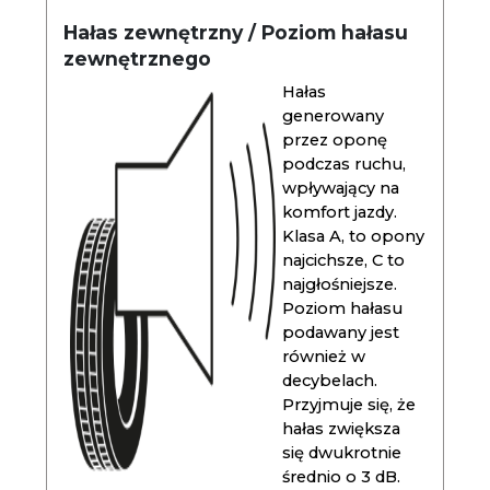
Hałas zewnętrzny / Poziom hałasu
zewnętrznego
Hałas
generowany
przez oponę
podczas ruchu,
wpływający na
komfort jazdy.
Klasa A, to opony
najcichsze, C to
najgłośniejsze.
Poziom hałasu
podawany jest
również w
decybelach.
Przyjmuje się, że
hałas zwiększa
się dwukrotnie
średnio o 3 dB.