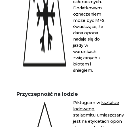
całorocznych.
Dodatkowym
oznaczeniem
może być M+S,
świadczące, że
dana opona
nadaje się do
jazdy w
warunkach
związanych z
błotem i
śniegiem.
Przyczepność na lodzie
Piktogram w
kształcie
lodowego
stalagmitu
umieszczany
jest na etykietach opon