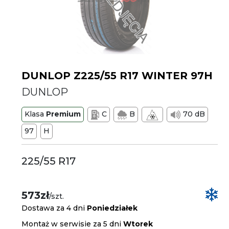
DUNLOP Z225/55 R17 WINTER 97H
DUNLOP
Klasa
Premium
C
B
70 dB
97
H
225/55 R17
573zł
/szt.
Dostawa za 4 dni
Poniedziałek
Montaż w serwisie za 5 dni
Wtorek