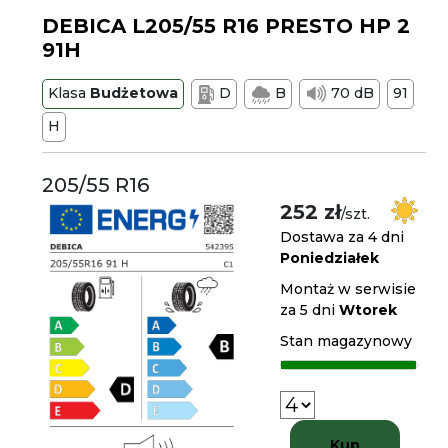
DEBICA L205/55 R16 PRESTO HP 2
91H
Klasa
Budżetowa
D
B
70 dB
91
H
205/55 R16
252 zł
/szt.
Dostawa za 4 dni
Poniedziałek
Montaż w serwisie
za 5 dni
Wtorek
Stan magazynowy
Kup