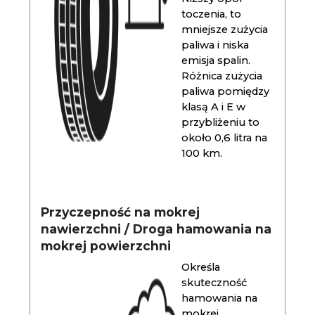
toczenia, to
mniejsze zużycia
paliwa i niska
emisja spalin.
Różnica zużycia
paliwa pomiędzy
klasą A i E w
przybliżeniu to
około 0,6 litra na
100 km.
Przyczepność na mokrej
nawierzchni / Droga hamowania na
mokrej powierzchni
Określa
skuteczność
hamowania na
mokrej