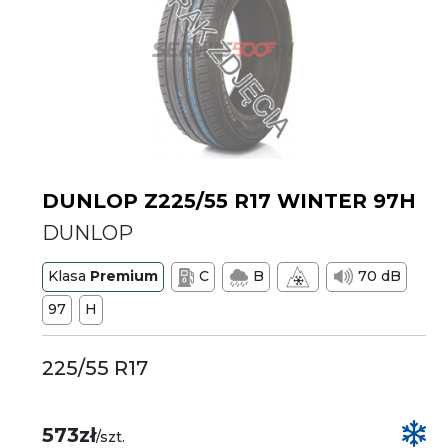
DUNLOP Z225/55 R17 WINTER 97H
DUNLOP
Klasa
Premium
C
B
70 dB
97
H
225/55 R17
573zł
/szt.