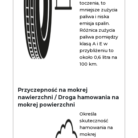
toczenia, to
mniejsze zużycia
paliwa i niska
emisja spalin.
Różnica zużycia
paliwa pomiędzy
klasą A i E w
przybliżeniu to
około 0,6 litra na
100 km.
Przyczepność na mokrej
nawierzchni / Droga hamowania na
mokrej powierzchni
Określa
skuteczność
hamowania na
mokrej