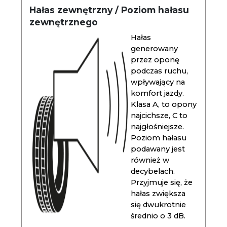
Hałas zewnętrzny / Poziom hałasu
zewnętrznego
Hałas
generowany
przez oponę
podczas ruchu,
wpływający na
komfort jazdy.
Klasa A, to opony
najcichsze, C to
najgłośniejsze.
Poziom hałasu
podawany jest
również w
decybelach.
Przyjmuje się, że
hałas zwiększa
się dwukrotnie
średnio o 3 dB.