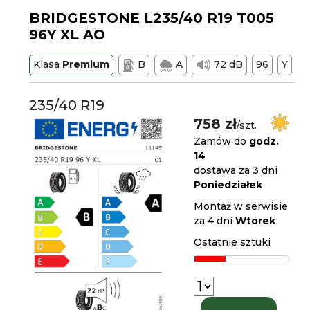
BRIDGESTONE L235/40 R19 T005
96Y XL AO
Klasa
Premium
B
A
72 dB
96
Y
235/40 R19
758 zł
/szt.
Zamów do
godz.
14
dostawa za 3 dni
Poniedziałek
Montaż w serwisie
za 4 dni
Wtorek
Ostatnie sztuki