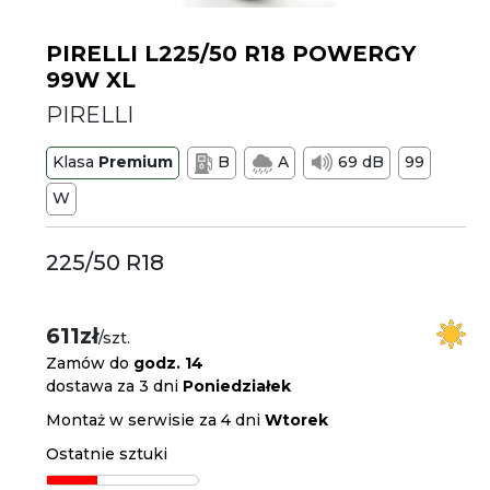
PIRELLI L225/50 R18 POWERGY
99W XL
PIRELLI
Klasa
Premium
B
A
69 dB
99
W
225/50 R18
611zł
/szt.
Zamów do
godz. 14
dostawa za 3 dni
Poniedziałek
Montaż w serwisie za 4 dni
Wtorek
Ostatnie sztuki