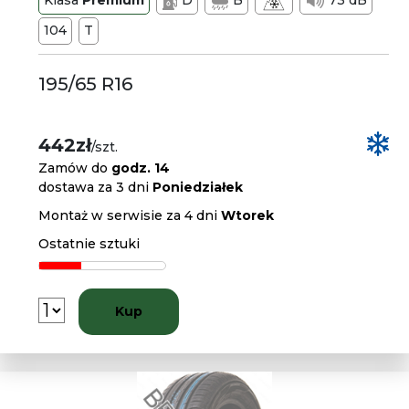
Klasa
Premium
D
B
73 dB
104
T
195/65 R16
442zł
/szt.
Zamów do
godz. 14
dostawa za 3 dni
Poniedziałek
Montaż w serwisie za 4 dni
Wtorek
Ostatnie sztuki
Kup