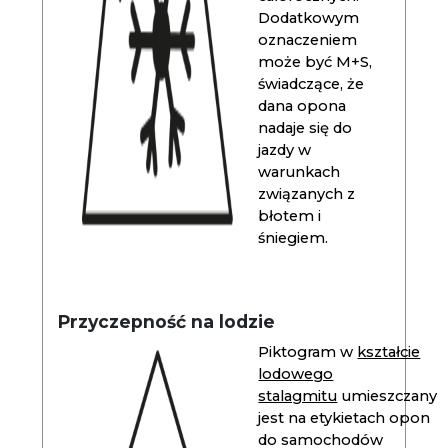
Dodatkowym
oznaczeniem
może być M+S,
świadczące, że
dana opona
nadaje się do
jazdy w
warunkach
związanych z
błotem i
śniegiem.
Przyczepność na lodzie
Piktogram w
kształcie
lodowego
stalagmitu
umieszczany
jest na etykietach opon
do samochodów