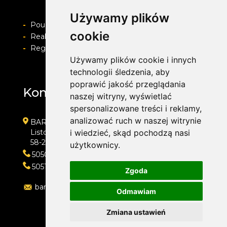
Używamy plików
-
Pouczenie o prawie do odstapienia od umowy
cookie
-
Realizacja zamówienia i formy płatności
-
Regulamin i Polityka prywatności
Używamy plików cookie i innych
technologii śledzenia, aby
poprawić jakość przeglądania
Kontakt
naszej witryny, wyświetlać
spersonalizowane treści i reklamy,
analizować ruch w naszej witrynie
BARWACZ GROUP
Listopada 7
i wiedzieć, skąd pochodzą nasi
58-200 Dzierżoniów
użytkownicy.
505016318
505143159
Zgoda
barwacz.group@gmail.com
Odmawiam
Zmiana ustawień