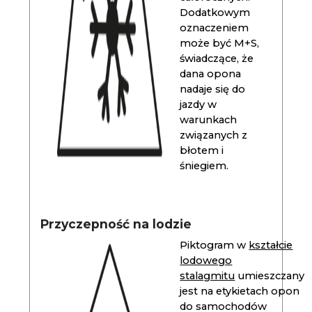
Dodatkowym
oznaczeniem
może być M+S,
świadczące, że
dana opona
nadaje się do
jazdy w
warunkach
związanych z
błotem i
śniegiem.
Przyczepność na lodzie
Piktogram w
kształcie
lodowego
stalagmitu
umieszczany
jest na etykietach opon
do samochodów