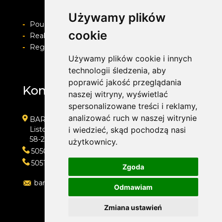
Używamy plików
-
Pouczenie o prawie do odstapienia od umowy
cookie
-
Realizacja zamówienia i formy płatności
-
Regulamin i Polityka prywatności
Używamy plików cookie i innych
technologii śledzenia, aby
poprawić jakość przeglądania
Kontakt
naszej witryny, wyświetlać
spersonalizowane treści i reklamy,
analizować ruch w naszej witrynie
BARWACZ GROUP
Listopada 7
i wiedzieć, skąd pochodzą nasi
58-200 Dzierżoniów
użytkownicy.
505016318
505143159
Zgoda
barwacz.group@gmail.com
Odmawiam
Zmiana ustawień