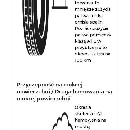
toczenia, to
mniejsze zużycia
paliwa i niska
emisja spalin.
Różnica zużycia
paliwa pomiędzy
klasą A i E w
przybliżeniu to
około 0,6 litra na
100 km.
Przyczepność na mokrej
nawierzchni / Droga hamowania na
mokrej powierzchni
Określa
skuteczność
hamowania na
mokrej