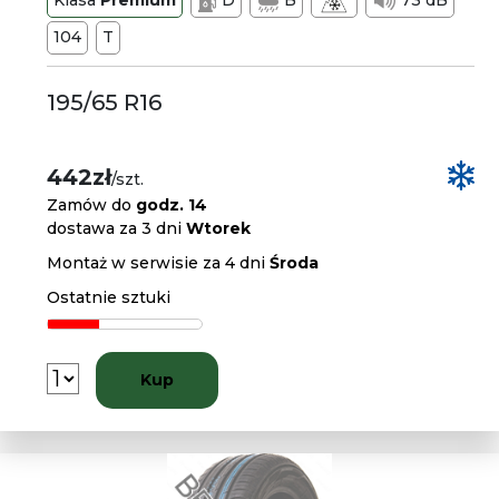
Klasa
Premium
D
B
73 dB
104
T
195/65 R16
442zł
/szt.
Zamów do
godz. 14
dostawa za 3 dni
Wtorek
Montaż w serwisie za 4 dni
Środa
Ostatnie sztuki
Kup