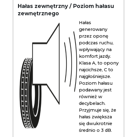
Hałas zewnętrzny / Poziom hałasu
zewnętrznego
Hałas
generowany
przez oponę
podczas ruchu,
wpływający na
komfort jazdy.
Klasa A, to opony
najcichsze, C to
najgłośniejsze.
Poziom hałasu
podawany jest
również w
decybelach.
Przyjmuje się, że
hałas zwiększa
się dwukrotnie
średnio o 3 dB.