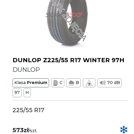
DUNLOP Z225/55 R17 WINTER 97H
DUNLOP
Klasa
Premium
C
B
70 dB
97
H
225/55 R17
573zł
/szt.