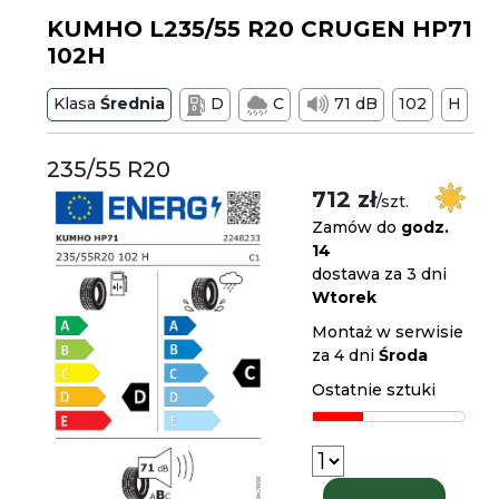
KUMHO L235/55 R20 CRUGEN HP71
102H
Klasa
Średnia
D
C
71 dB
102
H
235/55 R20
712 zł
/szt.
Zamów do
godz.
14
dostawa za 3 dni
Wtorek
Montaż w serwisie
za 4 dni
Środa
Ostatnie sztuki