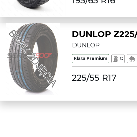
195/65 R16
DUNLOP Z225/
DUNLOP
Klasa
Premium
C
225/55 R17