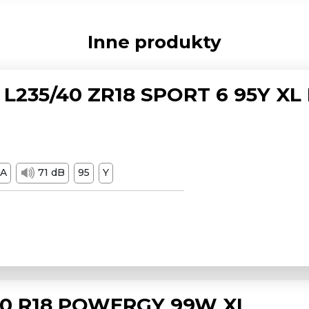
Inne produkty
L235/40 ZR18 SPORT 6 95Y XL
A
71 dB
95
Y
/50 R18 POWERGY 99W XL