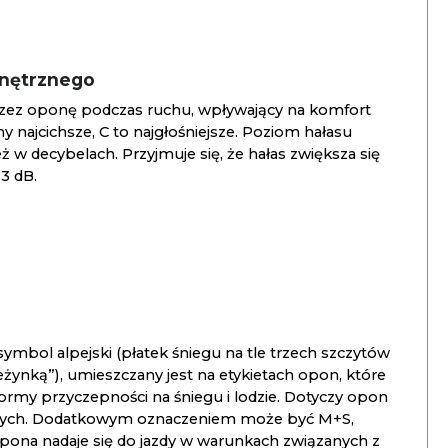
wnętrznego
zez oponę podczas ruchu, wpływający na komfort
ny najcichsze, C to najgłośniejsze. Poziom hałasu
 w decybelach. Przyjmuje się, że hałas zwiększa się
3 dB.
ymbol alpejski (płatek śniegu na tle trzech szczytów
ieżynką”), umieszczany jest na etykietach opon, które
ormy przyczepności na śniegu i lodzie. Dotyczy opon
znych. Dodatkowym oznaczeniem może być M+S,
opona nadaje się do jazdy w warunkach związanych z