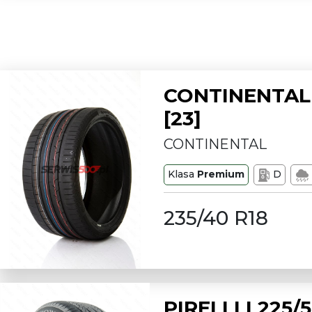
CONTINENTAL 
[23]
CONTINENTAL
Klasa
Premium
D
235/40 R18
PIRELLI L225