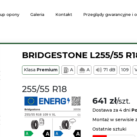
up opony
Galeria
Kontakt
Przeglądy gwarancyjne i
BRIDGESTONE L255/55 R1
Klasa
Premium
A
A
71 dB
109
255/55 R18
641 zł
/szt.
Dostawa za 4 dni
Po
Montaż w serwisie z
Ostatnie sztuki