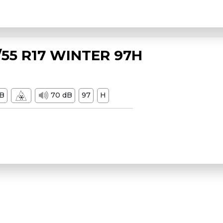
55 R17 WINTER 97H
B
70 dB
97
H