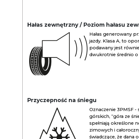
Hałas zewnętrzny / Poziom hałasu ze
Hałas generowany pr
jazdy. Klasa A, to opo
podawany jest również
dwukrotnie średnio o 
Przyczepność na śniegu
Oznaczenie 3PMSF - s
górskich, “góra ze śn
spełniają określone n
zimowych i całoroc
świadczące, że dana 