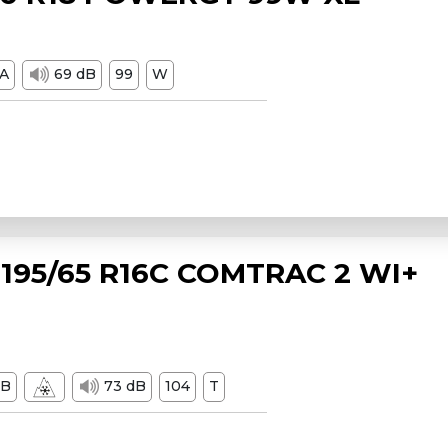
A
69 dB
99
W
195/65 R16C COMTRAC 2 WI+
B
73 dB
104
T