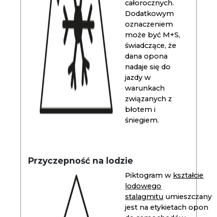
całorocznych.
Dodatkowym
oznaczeniem
może być M+S,
świadczące, że
dana opona
nadaje się do
jazdy w
warunkach
związanych z
błotem i
śniegiem.
Przyczepność na lodzie
Piktogram w
kształcie
lodowego
stalagmitu
umieszczany
jest na etykietach opon