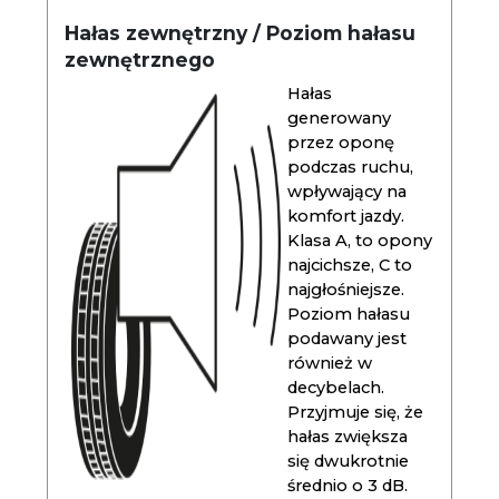
Hałas zewnętrzny / Poziom hałasu
zewnętrznego
Hałas
generowany
przez oponę
podczas ruchu,
wpływający na
komfort jazdy.
Klasa A, to opony
najcichsze, C to
najgłośniejsze.
Poziom hałasu
podawany jest
również w
decybelach.
Przyjmuje się, że
hałas zwiększa
się dwukrotnie
średnio o 3 dB.