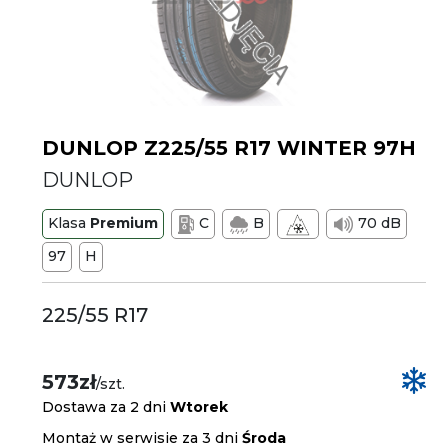
DUNLOP Z225/55 R17 WINTER 97H
DUNLOP
Klasa
Premium
C
B
70 dB
97
H
225/55 R17
573zł
/szt.
Dostawa za 2 dni
Wtorek
Montaż w serwisie za 3 dni
Środa