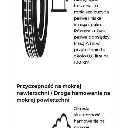
toczenia, to
mniejsze zużycia
paliwa i niska
emisja spalin.
Różnica zużycia
paliwa pomiędzy
klasą A i E w
przybliżeniu to
około 0,6 litra na
100 km.
Przyczepność na mokrej
nawierzchni / Droga hamowania na
mokrej powierzchni
Określa
skuteczność
hamowania na
mokrej