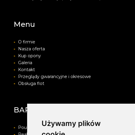
Menu
-
O firmie
-
Nasza oferta
-
Kup opony
-
Galeria
-
Kontakt
-
Przeglądy gwarancyjne i okresowe
-
Obsługa flot
BARWACZ GROUP
Używamy plików
-
Pouczenie o prawie do odstapienia od umowy
cookie
-
Realizacja zamówienia i formy płatności