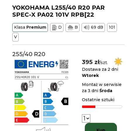
YOKOHAMA L255/40 R20 PAR
SPEC-X PA02 101V RPB[22
Klasa
Premium
D
B
69 dB
101
V
255/40 R20
395 zł
/szt.
Dostawa za 2 dni
Wtorek
Montaż w serwisie
za 3 dni
Środa
Ostatnie sztuki
Kup