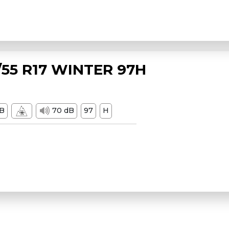
55 R17 WINTER 97H
B
70 dB
97
H