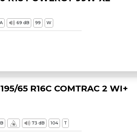
A
69 dB
99
W
195/65 R16C COMTRAC 2 WI+
B
73 dB
104
T