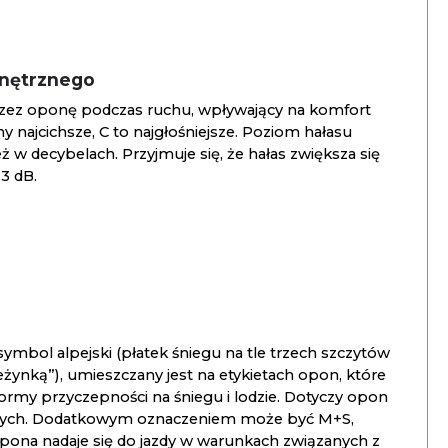
wnętrznego
zez oponę podczas ruchu, wpływający na komfort
ny najcichsze, C to najgłośniejsze. Poziom hałasu
 w decybelach. Przyjmuje się, że hałas zwiększa się
3 dB.
ymbol alpejski (płatek śniegu na tle trzech szczytów
ieżynką”), umieszczany jest na etykietach opon, które
ormy przyczepności na śniegu i lodzie. Dotyczy opon
znych. Dodatkowym oznaczeniem może być M+S,
opona nadaje się do jazdy w warunkach związanych z