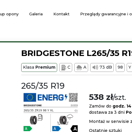
up opony
Galeria
Kontakt
Przeglądy gwarancyjne i
BRIDGESTONE L265/35 R1
Klasa
Premium
C
A
73 dB
98
Y
265/35 R19
538 zł
/szt.
Zamów do
godz. 14
dostawa za 3 dni
Po
Montaż w serwisie 
Ostatnie sztuki