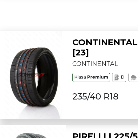
CONTINENTAL 
[23]
CONTINENTAL
Klasa
Premium
D
235/40 R18
PIRELLI L225