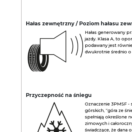
Hałas zewnętrzny / Poziom hałasu ze
Hałas generowany pr
jazdy. Klasa A, to opo
podawany jest również
dwukrotnie średnio o 
Przyczepność na śniegu
Oznaczenie 3PMSF - s
górskich, “góra ze śn
spełniają określone n
zimowych i całoroc
świadczące, że dana 