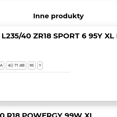
Inne produkty
L235/40 ZR18 SPORT 6 95Y XL
A
71 dB
95
Y
/50 R18 POWERGY 99W XL