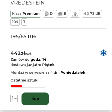
VREDESTEIN
Klasa
Premium
D
B
73 dB
104
T
195/65 R16
442zł
/szt.
Zamów do
godz. 14
dostawa już jutro
Piątek
Montaż w serwisie za 4 dni
Poniedziałek
Ostatnie sztuki
Kup