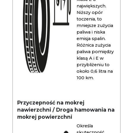
największych.
Niższy opór
toczenia, to
mniejsze zużycia
paliwa i niska
emisja spalin.
Różnica zużycia
paliwa pomiędzy
klasą A i E w
przybliżeniu to
około 0,6 litra na
100 km.
Przyczepność na mokrej
nawierzchni / Droga hamowania na
mokrej powierzchni
Określa
skuteczność