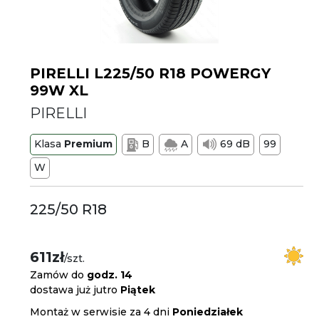
PIRELLI L225/50 R18 POWERGY
99W XL
PIRELLI
Klasa
Premium
B
A
69 dB
99
W
225/50 R18
611zł
/szt.
Zamów do
godz. 14
dostawa już jutro
Piątek
Montaż w serwisie za 4 dni
Poniedziałek