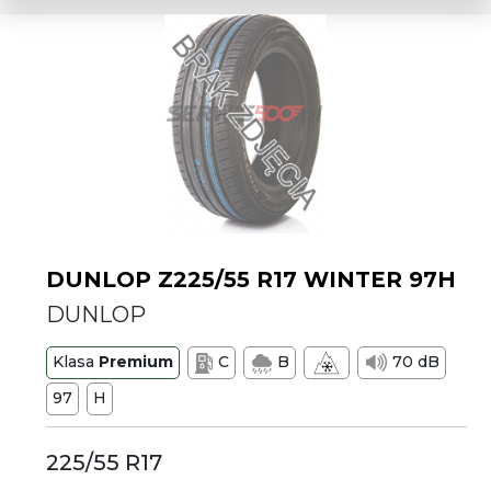
DUNLOP Z225/55 R17 WINTER 97H
DUNLOP
Klasa
Premium
C
B
70 dB
97
H
225/55 R17