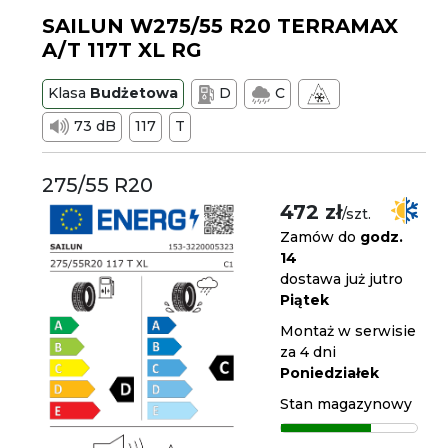
SAILUN W275/55 R20 TERRAMAX
A/T 117T XL RG
Klasa
Budżetowa
D
C
73 dB
117
T
275/55 R20
472 zł
/szt.
Zamów do
godz.
14
dostawa już jutro
Piątek
Montaż w serwisie
za 4 dni
Poniedziałek
Stan magazynowy