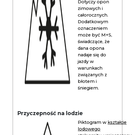
Dotyczy opon
zimowych i
całorocznych.
Dodatkowym
oznaczeniem
może być M+S,
świadczące, że
dana opona
nadaje się do
jazdy w
warunkach
związanych z
błotem i
śniegiem.
Przyczepność na lodzie
Piktogram w
kształcie
lodowego