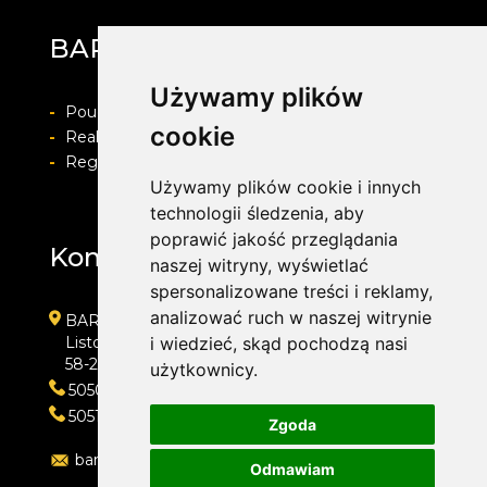
BARWACZ GROUP
Używamy plików
-
Pouczenie o prawie do odstapienia od umowy
cookie
-
Realizacja zamówienia i formy płatności
-
Regulamin i Polityka prywatności
Używamy plików cookie i innych
technologii śledzenia, aby
poprawić jakość przeglądania
Kontakt
naszej witryny, wyświetlać
spersonalizowane treści i reklamy,
analizować ruch w naszej witrynie
BARWACZ GROUP
Listopada 7
i wiedzieć, skąd pochodzą nasi
58-200 Dzierżoniów
użytkownicy.
505016318
505143159
Zgoda
barwacz.group@gmail.com
Odmawiam