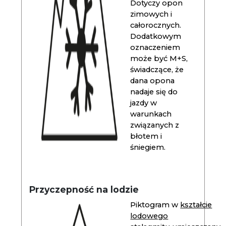
Dotyczy opon
zimowych i
całorocznych.
Dodatkowym
oznaczeniem
może być M+S,
świadczące, że
dana opona
nadaje się do
jazdy w
warunkach
związanych z
błotem i
śniegiem.
Przyczepność na lodzie
Piktogram w
kształcie
lodowego