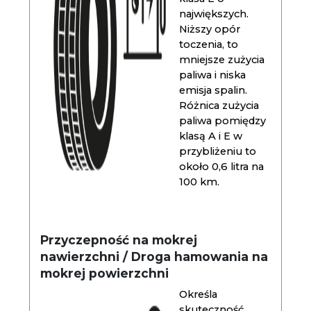
największych.
Niższy opór
toczenia, to
mniejsze zużycia
paliwa i niska
emisja spalin.
Różnica zużycia
paliwa pomiędzy
klasą A i E w
przybliżeniu to
około 0,6 litra na
100 km.
Przyczepność na mokrej
nawierzchni / Droga hamowania na
mokrej powierzchni
Określa
skuteczność