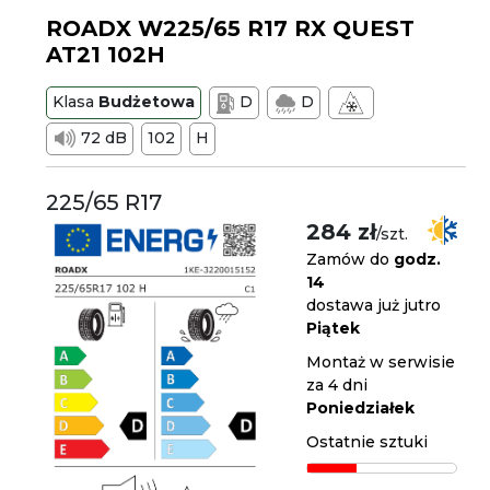
ROADX W225/65 R17 RX QUEST
AT21 102H
Klasa
Budżetowa
D
D
72 dB
102
H
225/65 R17
284 zł
/szt.
Zamów do
godz.
14
dostawa już jutro
Piątek
Montaż w serwisie
za 4 dni
Poniedziałek
Ostatnie sztuki