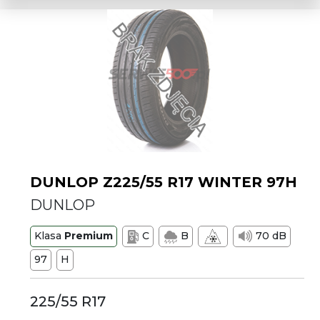
DUNLOP Z225/55 R17 WINTER 97H
DUNLOP
Klasa
Premium
C
B
70 dB
97
H
225/55 R17