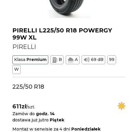
PIRELLI L225/50 R18 POWERGY
99W XL
PIRELLI
Klasa
Premium
B
A
69 dB
99
W
225/50 R18
611zł
/szt.
Zamów do
godz. 14
dostawa już jutro
Piątek
Montaż w serwisie za 4 dni
Poniedziałek