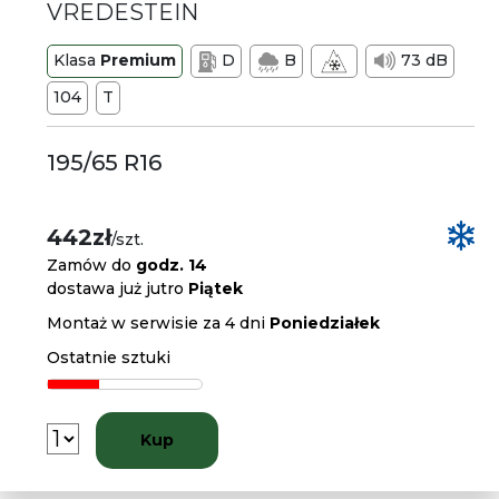
VREDESTEIN
Klasa
Premium
D
B
73 dB
104
T
195/65 R16
442zł
/szt.
Zamów do
godz. 14
dostawa już jutro
Piątek
Montaż w serwisie za 4 dni
Poniedziałek
Ostatnie sztuki
Kup