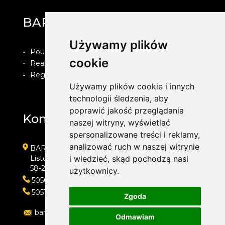
BARWACZ GROUP
Używamy plików
-
Pouczenie o prawie do odstapienia od umowy
cookie
-
Realizacja zamówienia i formy płatności
-
Regulamin i Polityka prywatności
Używamy plików cookie i innych
technologii śledzenia, aby
poprawić jakość przeglądania
Kontakt
naszej witryny, wyświetlać
spersonalizowane treści i reklamy,
analizować ruch w naszej witrynie
BARWACZ GROUP
Listopada 7
i wiedzieć, skąd pochodzą nasi
58-200 Dzierżoniów
użytkownicy.
505016318
505143159
Zgoda
barwacz.group@gmail.com
Odmawiam