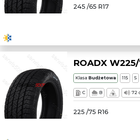
245 /65 R17
ROADX W225/75
Klasa
Budżetowa
115
S
C
B
72 
225 /75 R16