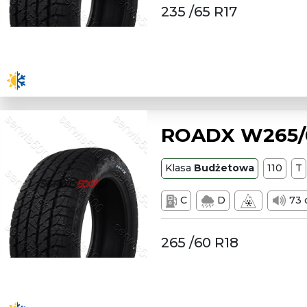
235 /65 R17
ROADX W265/6
Klasa
Budżetowa
110
T
C
D
73 
265 /60 R18