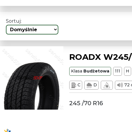
Sortuj:
ROADX W245/7
Klasa
Budżetowa
111
H
C
D
72 
245 /70 R16