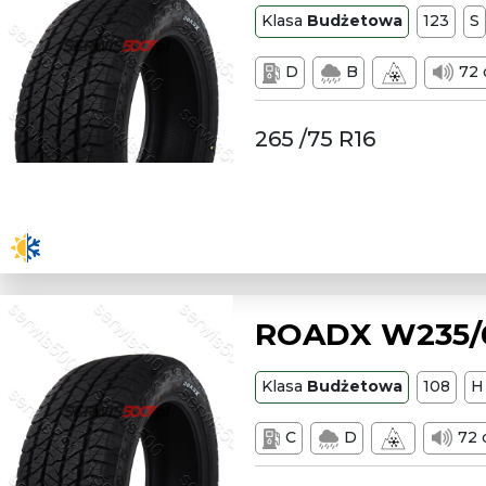
Klasa
Budżetowa
123
S
D
B
72 
265 /75 R16
ROADX W235/6
Klasa
Budżetowa
108
H
C
D
72 