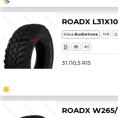
ROADX L31X10.
Klasa
Budżetowa
109
Q
31 /10,5 R15
ROADX W265/75