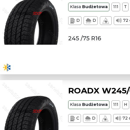
Klasa
Budżetowa
111
T
D
D
72 
245 /75 R16
ROADX W245/6
Klasa
Budżetowa
111
H
C
D
72 