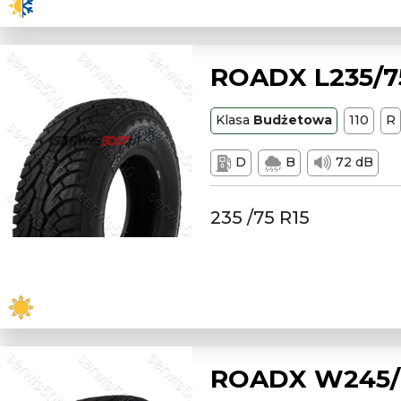
ROADX L235/75
Klasa
Budżetowa
110
R
D
B
72 dB
235 /75 R15
ROADX W245/7