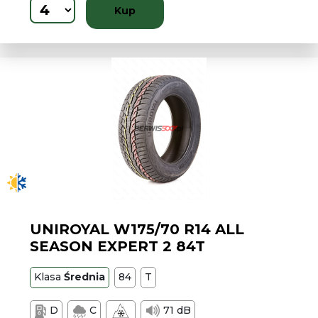
Kup
UNIROYAL W175/70 R14 ALL
SEASON EXPERT 2 84T
Klasa
Średnia
84
T
D
C
71 dB