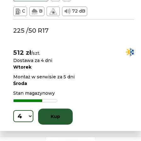
C
B
72 dB
225 /50 R17
512 zł
/szt.
Dostawa za 4 dni
Wtorek
Montaż w serwisie za 5 dni
Środa
Stan magazynowy
Kup