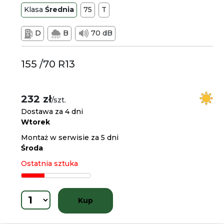
Klasa
Średnia
75
T
D
B
70 dB
155 /70 R13
232 zł
/szt.
Dostawa za 4 dni
Wtorek
Montaż w serwisie za 5 dni
Środa
Ostatnia sztuka
Kup