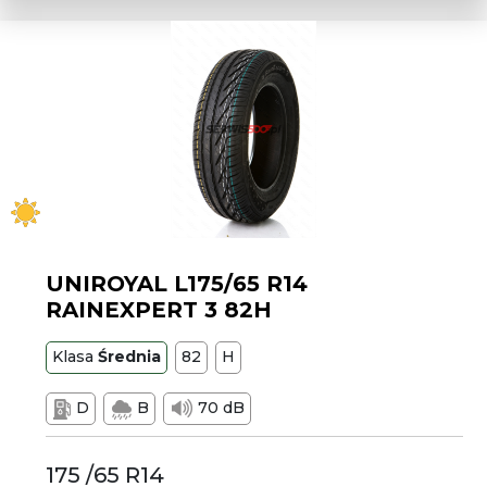
UNIROYAL L175/65 R14
RAINEXPERT 3 82H
Klasa
Średnia
82
H
D
B
70 dB
175 /65 R14