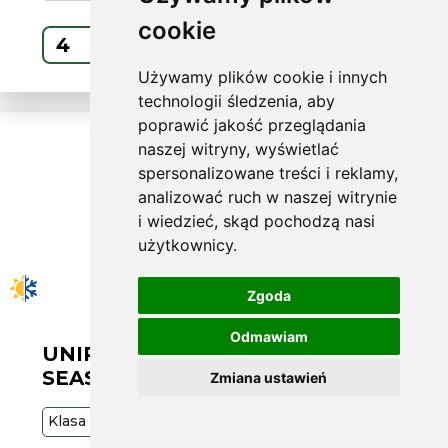
cookie
Kup
Używamy plików cookie i innych
technologii śledzenia, aby
poprawić jakość przeglądania
naszej witryny, wyświetlać
spersonalizowane treści i reklamy,
analizować ruch w naszej witrynie
i wiedzieć, skąd pochodzą nasi
użytkownicy.
Zgoda
Odmawiam
UNIROYAL W235/45 R17 ALL
SEASON EXPE 2 97V XL FR
Zmiana ustawień
Klasa
Średnia
97
V