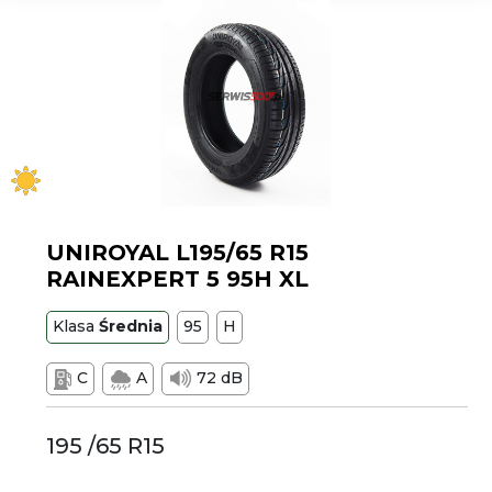
UNIROYAL L195/65 R15
RAINEXPERT 5 95H XL
Klasa
Średnia
95
H
C
A
72 dB
195 /65 R15