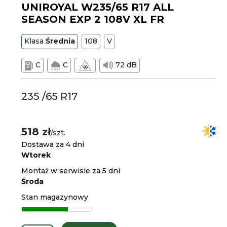
UNIROYAL W235/65 R17 ALL
SEASON EXP 2 108V XL FR
Klasa
Średnia
108
V
C
C
72 dB
235 /65 R17
518 zł
/szt.
Dostawa za 4 dni
Wtorek
Montaż w serwisie za 5 dni
Środa
Stan magazynowy