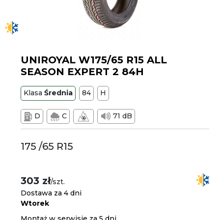
UNIROYAL W175/65 R15 ALL
SEASON EXPERT 2 84H
Klasa
Średnia
84
H
D
C
71 dB
175 /65 R15
303 zł
/szt.
Dostawa za 4 dni
Wtorek
Montaż w serwisie za 5 dni