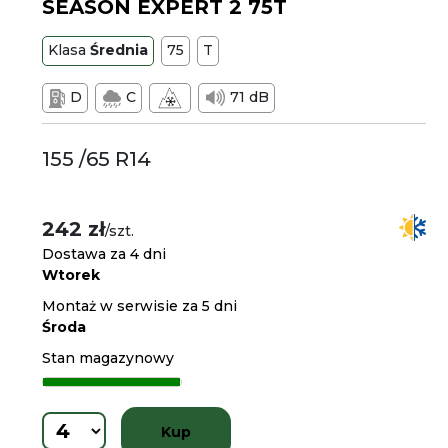
SEASON EXPERT 2 75T
Klasa
Średnia
75
T
D
C
71 dB
155 /65 R14
242 zł
/szt.
Dostawa za 4 dni
Wtorek
Montaż w serwisie za 5 dni
Środa
Stan magazynowy
Kup