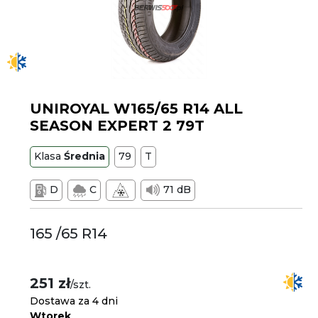
UNIROYAL W165/65 R14 ALL
SEASON EXPERT 2 79T
Klasa
Średnia
79
T
D
C
71 dB
165 /65 R14
251 zł
/szt.
Dostawa za 4 dni
Wtorek