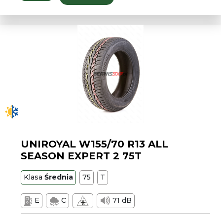
UNIROYAL W155/70 R13 ALL
SEASON EXPERT 2 75T
Klasa
Średnia
75
T
E
C
71 dB