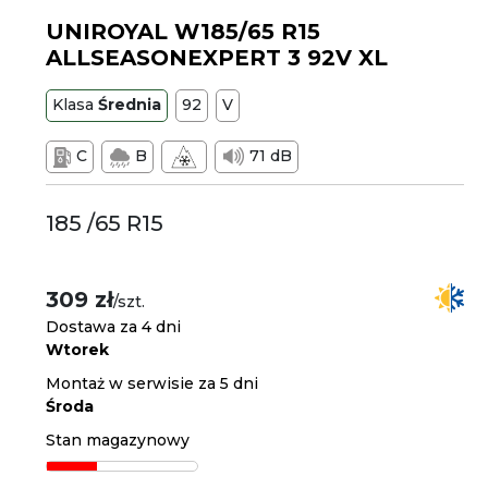
UNIROYAL W185/65 R15
ALLSEASONEXPERT 3 92V XL
Klasa
Średnia
92
V
C
B
71 dB
185 /65 R15
309 zł
/szt.
Dostawa za 4 dni
Wtorek
Montaż w serwisie za 5 dni
Środa
Stan magazynowy