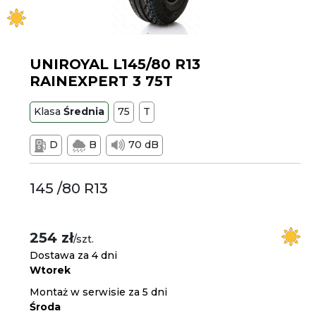
UNIROYAL L145/80 R13
RAINEXPERT 3 75T
Klasa
Średnia
75
T
D
B
70 dB
145 /80 R13
254 zł
/szt.
Dostawa za 4 dni
Wtorek
Montaż w serwisie za 5 dni
Środa