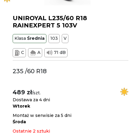
UNIROYAL L235/60 R18
RAINEXPERT 5 103V
Klasa
Średnia
103
V
C
A
71 dB
235 /60 R18
489 zł
/szt.
Dostawa za 4 dni
Wtorek
Montaż w serwisie za 5 dni
Środa
Ostatnie 2 sztuki