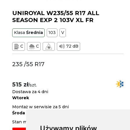
UNIROYAL W235/55 R17 ALL
SEASON EXP 2 103V XL FR
Klasa
Średnia
103
V
C
C
72 dB
235 /55 R17
515 zł
/szt.
Dostawa za 4 dni
Wtorek
Montaż w serwisie za 5 dni
Środa
Stan magazynowy
Używamy plików