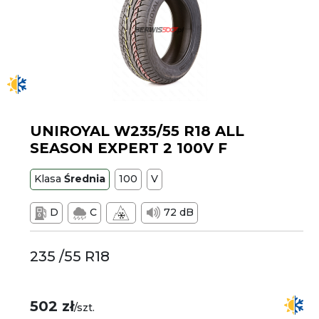
UNIROYAL W235/55 R18 ALL
SEASON EXPERT 2 100V F
Klasa
Średnia
100
V
D
C
72 dB
235 /55 R18
502 zł
/szt.