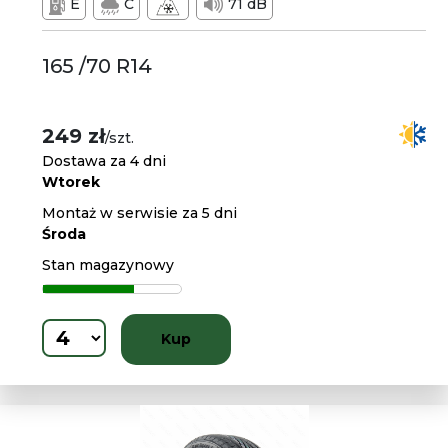
E
C
71 dB
165 /70 R14
249 zł
/szt.
Dostawa za 4 dni
Wtorek
Montaż w serwisie za 5 dni
Środa
Stan magazynowy
Kup