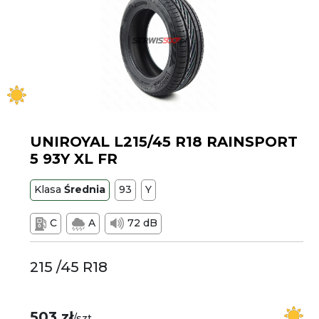
UNIROYAL L215/45 R18 RAINSPORT
5 93Y XL FR
Klasa
Średnia
93
Y
C
A
72 dB
215 /45 R18
503 zł
/szt.