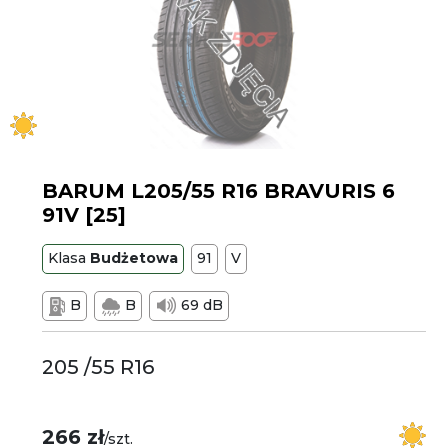
BARUM L205/55 R16 BRAVURIS 6
91V [25]
Klasa
Budżetowa
91
V
B
B
69 dB
205 /55 R16
266 zł
/szt.