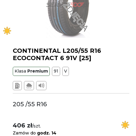
CONTINENTAL L205/55 R16
ECOCONTACT 6 91V [25]
Klasa
Premium
91
V
205 /55 R16
406 zł
/szt.
Zamów do
godz. 14