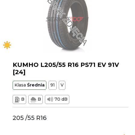
KUMHO L205/55 R16 PS71 EV 91V
[24]
Klasa
Średnia
91
V
B
B
70 dB
205 /55 R16