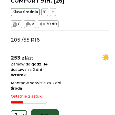
COMFORT 91H. [26]
Klasa
Średnia
91
H
C
A
70 dB
205 /55 R16
253 zł
/szt.
Zamów do
godz. 14
dostawa za 2 dni
Wtorek
Montaż w serwisie za 3 dni
Środa
Ostatnie 2 sztuki