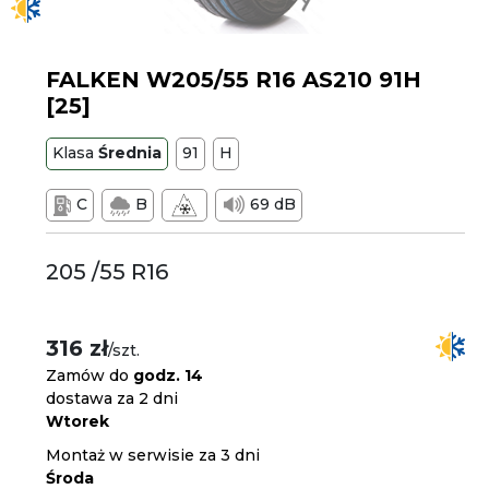
FALKEN W205/55 R16 AS210 91H
[25]
Klasa
Średnia
91
H
C
B
69 dB
205 /55 R16
316 zł
/szt.
Zamów do
godz. 14
dostawa za 2 dni
Wtorek
Montaż w serwisie za 3 dni
Środa