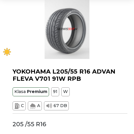
YOKOHAMA L205/55 R16 ADVAN
FLEVA V701 91W RPB
Klasa
Premium
91
W
C
A
67 DB
205 /55 R16