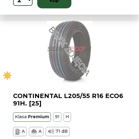
Kup
CONTINENTAL L205/55 R16 ECO6
91H. [25]
Klasa
Premium
91
H
A
A
71 dB