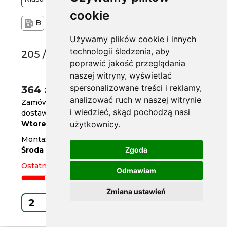
cookie
B
A
69 dB
Używamy plików cookie i innych
technologii śledzenia, aby
205 /55 R16
poprawić jakość przeglądania
naszej witryny, wyświetlać
spersonalizowane treści i reklamy,
364 zł
/szt.
analizować ruch w naszej witrynie
Zamów do
godz. 14
i wiedzieć, skąd pochodzą nasi
dostawa za 2 dni
Wtorek
użytkownicy.
Montaż w serwisie za 3 dni
Środa
Zgoda
Ostatnie 2 sztuki
Odmawiam
Zmiana ustawień
Kup