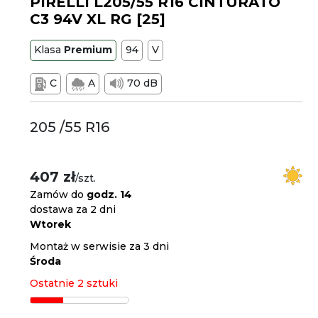
PIRELLI L205/55 R16 CINTURATO
C3 94V XL RG [25]
Klasa
Premium
94
V
C
A
70 dB
205 /55 R16
407 zł
/szt.
Zamów do
godz. 14
dostawa za 2 dni
Wtorek
Montaż w serwisie za 3 dni
Środa
Ostatnie 2 sztuki