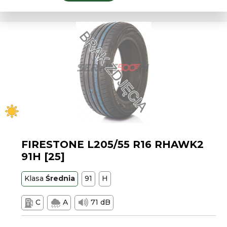
FIRESTONE L205/55 R16 RHAWK2
91H [25]
Klasa
Średnia
91
H
C
A
71 dB