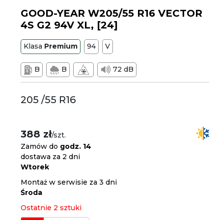
GOOD-YEAR W205/55 R16 VECTOR
4S G2 94V XL, [24]
Klasa
Premium
94
V
B
B
72 dB
205 /55 R16
388 zł
/szt.
Zamów do
godz. 14
dostawa za 2 dni
Wtorek
Montaż w serwisie za 3 dni
Środa
Ostatnie 2 sztuki