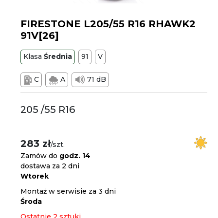
FIRESTONE L205/55 R16 RHAWK2
91V[26]
Klasa
Średnia
91
V
C
A
71 dB
205 /55 R16
283 zł
/szt.
Zamów do
godz. 14
dostawa za 2 dni
Wtorek
Montaż w serwisie za 3 dni
Środa
Ostatnie 2 sztuki