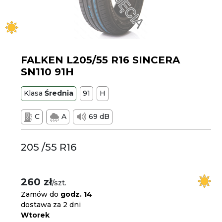
FALKEN L205/55 R16 SINCERA
SN110 91H
Klasa
Średnia
91
H
C
A
69 dB
205 /55 R16
260 zł
/szt.
Zamów do
godz. 14
dostawa za 2 dni
Wtorek