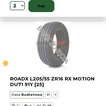
Kup
ROADX L205/55 ZR16 RX MOTION
DU71 91Y [25]
Klasa
Budżetowa
91
Y
C
A
71 dB