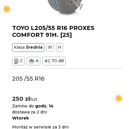
TOYO L205/55 R16 PROXES
COMFORT 91H. [25]
Klasa
Średnia
91
H
C
A
70 dB
205 /55 R16
250 zł
/szt.
Zamów do
godz. 14
dostawa za 2 dni
Wtorek
Montaż w serwisie za 3 dni