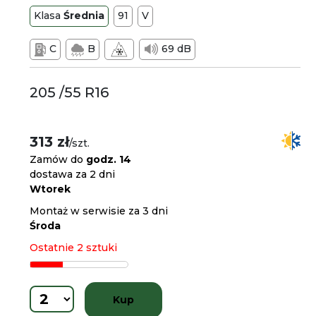
Klasa
Średnia
91
V
C
B
69 dB
205 /55 R16
313 zł
/szt.
Zamów do
godz. 14
dostawa za 2 dni
Wtorek
Montaż w serwisie za 3 dni
Środa
Ostatnie 2 sztuki
Kup